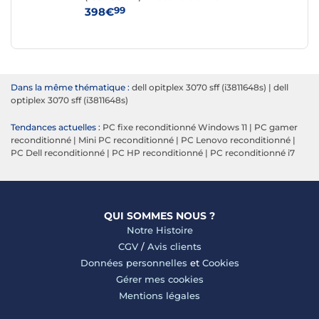
99
398€
27
Dans la même thématique :
dell opitplex 3070 sff (i3811648s)
|
dell
optiplex 3070 sff (i3811648s)
Tendances actuelles :
PC fixe reconditionné Windows 11
|
PC gamer
reconditionné
|
Mini PC reconditionné
|
PC Lenovo reconditionné
|
PC Dell reconditionné
|
PC HP reconditionné
|
PC reconditionné i7
QUI SOMMES NOUS ?
Notre Histoire
CGV
/
Avis clients
Données personnelles
et
Cookies
Gérer mes cookies
Mentions légales