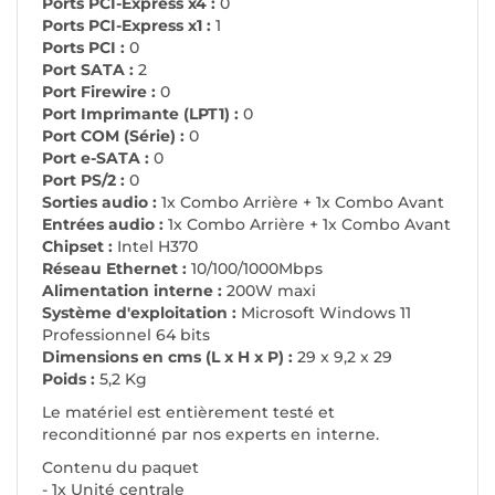
Ports PCI-Express x4 :
0
Ports PCI-Express x1 :
1
Ports PCI :
0
Port SATA :
2
Port Firewire :
0
Port Imprimante (LPT1) :
0
Port COM (Série) :
0
Port e-SATA :
0
Port PS/2 :
0
Sorties audio :
1x Combo Arrière + 1x Combo Avant
Entrées audio :
1x Combo Arrière + 1x Combo Avant
Chipset :
Intel H370
Réseau Ethernet :
10/100/1000Mbps
Alimentation interne :
200W maxi
Système d'exploitation :
Microsoft Windows 11
Professionnel 64 bits
Dimensions en cms (L x H x P) :
29 x 9,2 x 29
Poids :
5,2 Kg
Le matériel est entièrement testé et
reconditionné par nos experts en interne.
Contenu du paquet
- 1x Unité centrale