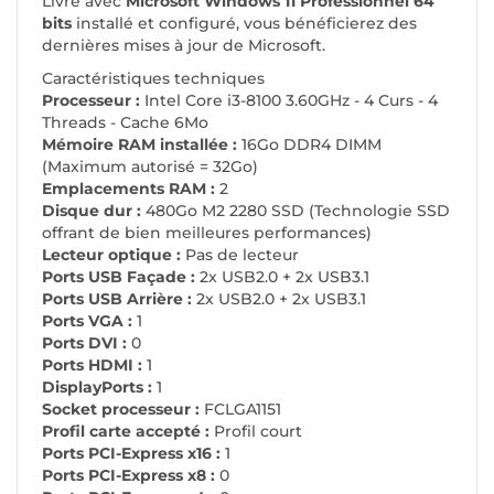
Livré avec
Microsoft Windows 11 Professionnel 64
bits
installé et configuré, vous bénéficierez des
dernières mises à jour de Microsoft.
Caractéristiques techniques
Processeur :
Intel Core i3-8100 3.60GHz - 4 Curs - 4
Threads - Cache 6Mo
Mémoire RAM installée :
16Go DDR4 DIMM
(Maximum autorisé = 32Go)
Emplacements RAM :
2
Disque dur :
480Go M2 2280 SSD (Technologie SSD
offrant de bien meilleures performances)
Lecteur optique :
Pas de lecteur
Ports USB Façade :
2x USB2.0 + 2x USB3.1
Ports USB Arrière :
2x USB2.0 + 2x USB3.1
Ports VGA :
1
Ports DVI :
0
Ports HDMI :
1
DisplayPorts :
1
Socket processeur :
FCLGA1151
Profil carte accepté :
Profil court
Ports PCI-Express x16 :
1
Ports PCI-Express x8 :
0