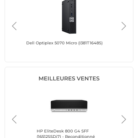
48S)
Dell Optiplex 5070 Micro (I381T1648S)
Dell Opt
MEILLEURES VENTES
HP EliteDesk 800 G4 SFF
HP
é
(16512SSDi7) - Reconditionné
(16