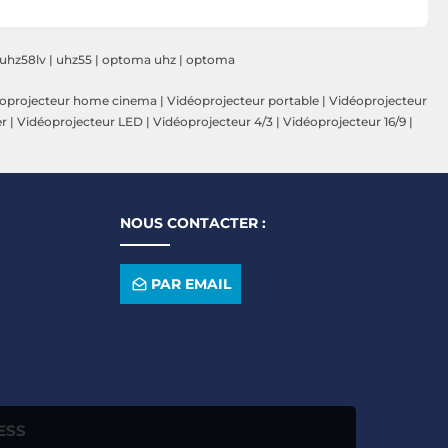
uhz58lv
|
uhz55
|
optoma uhz
|
optoma
oprojecteur home cinema
|
Vidéoprojecteur portable
|
Vidéoprojecteur
er
|
Vidéoprojecteur LED
|
Vidéoprojecteur 4/3
|
Vidéoprojecteur 16/9
|
NOUS CONTACTER :
PAR EMAIL
ESS