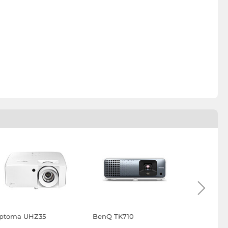
ptoma UHZ35
BenQ TK710
Optoma 