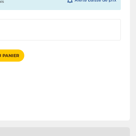
Alerte baisse de prix
ais
 PANIER