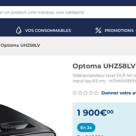
VOS CONSOMMABLES
PROMOTIONS
Optoma UHZ58LV
Optoma UHZ58LV
Vidéoprojecteur laser DLP 4K
Input lag 8.5 ms - HDMI/USB/Et
Donner votre a
1 900€
00
En 3x