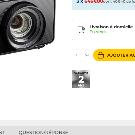
3 x
646€80
dont 40€40 de fr
Livraison à domicile
En
stock
AJOUTER AU
1
NT
QUESTION/RÉPONSE