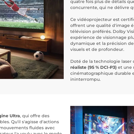
quatre fois plus de détails qu
concurrente, qui ne délivre qu
Ce vidéoprojecteur est certif
offrent une qualité d'image é
télévision préférés. Dolby V
expérience de visionnage pl
dynamique et la précision des
visuels et de profondeur.
Doté de la technologie lase
réaliste (95 % DCI-P3)
et une 
cinématographique durable et 
ininterrompu.
ine Ultra
, qui offre des
es. Qu'il s'agisse d'actions
 mouvements fluides avec
isateur l'a voulu avec le mode