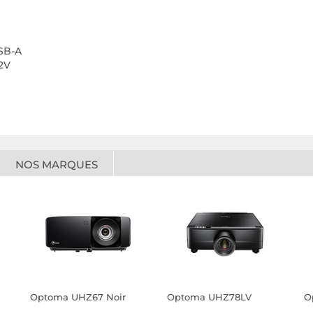
USB-A
12V
NOS MARQUES
Optoma UHZ67 Noir
Optoma UHZ78LV
O