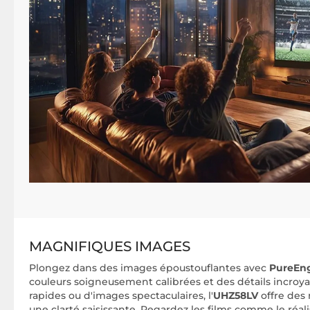
MAGNIFIQUES IMAGES
Plongez dans des images époustouflantes avec
PureEng
couleurs soigneusement calibrées et des détails incroyabl
rapides ou d'images spectaculaires, l'
UHZ58LV
offre des
une clarté saisissante. Regardez les films comme le réal