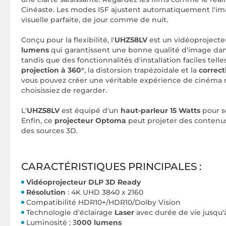
Cinéaste. Les modes ISF ajustent automatiquement l'i
visuelle parfaite, de jour comme de nuit.
Conçu pour la flexibilité, l'
UHZ58LV
est un vidéoprojecte
lumens
qui garantissent une bonne qualité d'image dan
tandis que des fonctionnalités d'installation faciles telle
projection à 360°
, la distorsion trapézoïdale et la
correct
vous pouvez créer une véritable expérience de cinéma 
choisissiez de regarder.
L'
UHZ58LV
est équipé d'un
haut-parleur 15 Watts
pour s
Enfin, ce
projecteur Optoma
peut projeter des conten
des sources 3D.
CARACTÉRISTIQUES PRINCIPALES :
Vidéoprojecteur DLP 3D Ready
Résolution
: 4K UHD 3840 x 2160
Compatibilité HDR10+/HDR10/Dolby Vision
Technologie d'éclairage
Laser
avec durée de vie jusqu
Luminosité : 3
000 lumens