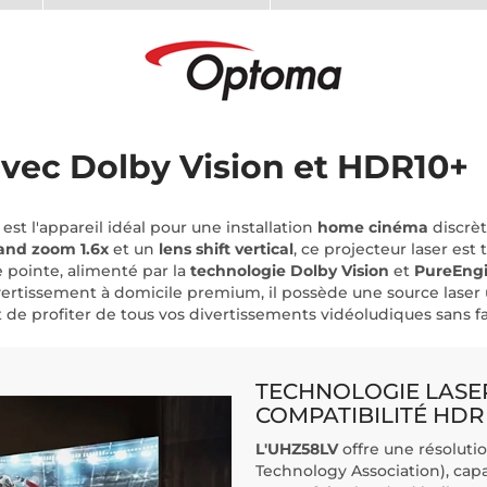
avec Dolby Vision et HDR10+
V
est l'appareil idéal pour une installation
home cinéma
discrèt
and zoom 1.6x
et un
lens shift vertical
, ce projecteur laser est 
pointe, alimenté par la
technologie Dolby Vision
et
PureEngi
ertissement à domicile premium, il possède une source laser u
e profiter de tous vos divertissements vidéoludiques sans fai
TECHNOLOGIE LASER
COMPATIBILITÉ HDR
L'UHZ58LV
offre une résolut
Technology Association), capab