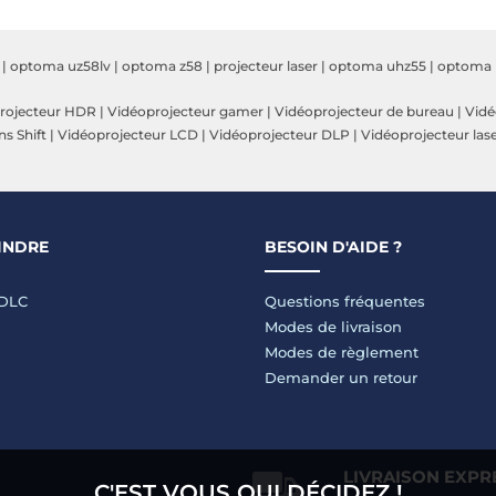
|
optoma uz58lv
|
optoma z58
|
projecteur laser
|
optoma uhz55
|
optoma 
rojecteur HDR
|
Vidéoprojecteur gamer
|
Vidéoprojecteur de bureau
|
Vidé
s Shift
|
Vidéoprojecteur LCD
|
Vidéoprojecteur DLP
|
Vidéoprojecteur las
INDRE
BESOIN D'AIDE ?
LDLC
Questions fréquentes
Modes de livraison
Modes de règlement
Demander un retour
LIVRAISON EXPR
C'EST VOUS QUI DÉCIDEZ !