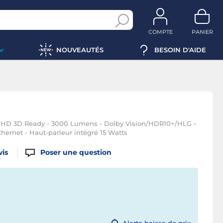
COMPTE
PANIER
NOUVEAUTÉS
BESOIN D'AIDE
 UHD 3D Ready - 3000 Lumens - Dolby Vision/HDR10+/HLG -
hernet - Haut-parleur intégré 15 Watts
vis
Poser une question