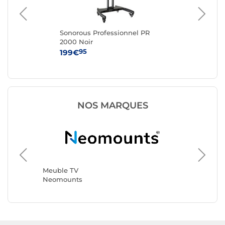
Sonorous Professionnel PR
Ha
2000 Noir
Tro
95
199€
29
NOS MARQUES
Meuble 
HAMA
Meuble TV
Neomounts