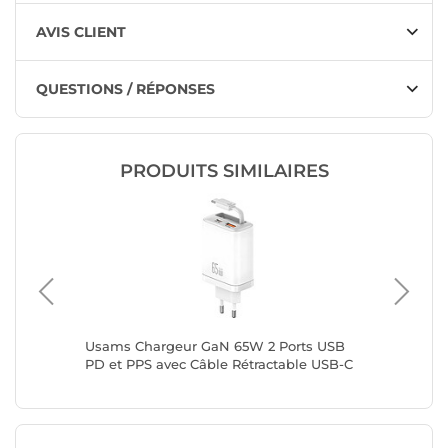
AVIS CLIENT
QUESTIONS / RÉPONSES
PRODUITS SIMILAIRES
 avec
Usams Chargeur GaN 65W 2 Ports USB
LinQ Ch
lanc
PD et PPS avec Câble Rétractable USB-C
Câble Ré
Rapide Blanc
Blanc