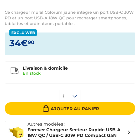
Ce chargeur mural Colorum jaune intègre un port USB-C 30W
PD et un port USB-A 18W QC pour recharger smartphones,
tablettes et ordinateurs portables
EXCLU WEB
34€
90
Livraison à domicile
En
stock
1
AJOUTER AU PANIER
Autres modèles :
Forever Chargeur Secteur Rapide USB-A
18W QC / USB-C 30W PD Compact GaN