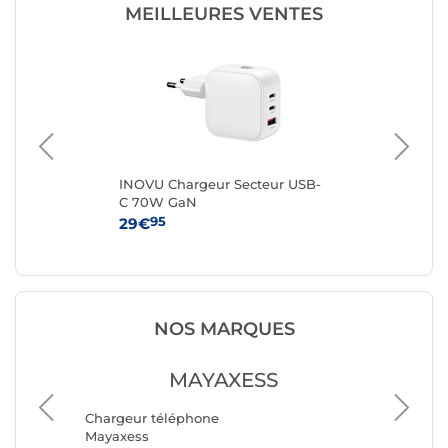
MEILLEURES VENTES
ur
INOVU Chargeur Secteur USB-
Ap
 x3
C 70W GaN
Ad
0W
95
29€
25
NOS MARQUES
MAYAXESS
Chargeu
Chargeur téléphone
Belkin
Mayaxess