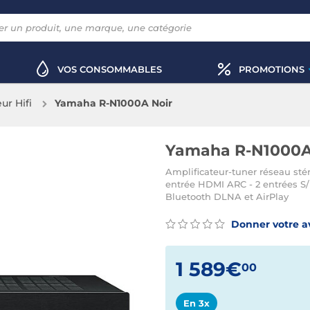
VOS CONSOMMABLES
PROMOTIONS
ur Hifi
Yamaha R-N1000A Noir
Yamaha R-N1000A
Amplificateur-tuner réseau sté
entrée HDMI ARC - 2 entrées S/
Bluetooth DLNA et AirPlay
Donner votre a
1 589€
00
En 3x