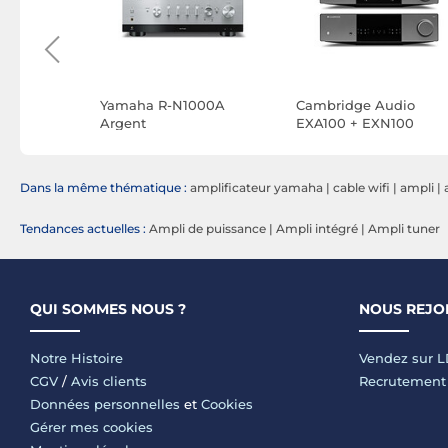
MAN i560
Yamaha R-N1000A
Cambridge Audio
id Noir
Argent
EXA100 + EXN100
Dans la même thématique :
amplificateur yamaha
|
cable wifi
|
ampli
|
Tendances actuelles :
Ampli de puissance
|
Ampli intégré
|
Ampli tuner
QUI SOMMES NOUS ?
NOUS REJO
Notre Histoire
Vendez sur 
CGV
/
Avis clients
Recrutement
Données personnelles
et
Cookies
Gérer mes cookies