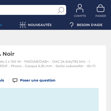
COMPTE
PANIER
NOUVEAUTÉS
BESOIN D'AIDE
 Noir
réo 2 x 100 W - FM/DAB/DAB+ - DAC 24 bits/192 kHz - 1
PDIF - Phono - Casque 6.35 mm - Sortie subwoofer - Wi-Fi
vis
Poser une question