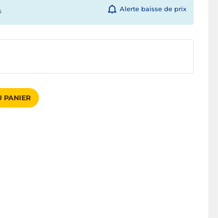
Alerte baisse de prix
s
 PANIER