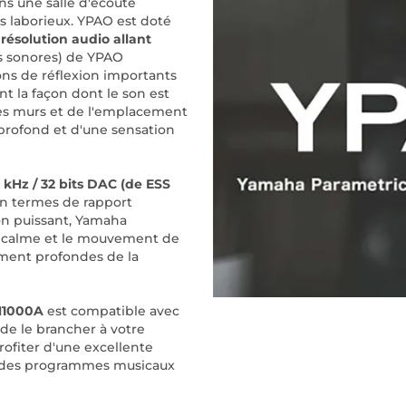
ns une salle d'écoute
s laborieux. YPAO est doté
e
résolution audio allant
ons sonores) de YPAO
ns de réflexion importants
 la façon dont le son est
des murs et de l'emplacement
 profond et d'une sensation
kHz / 32 bits DAC (de ESS
en termes de rapport
on puissant, Yamaha
e calme et le mouvement de
ément profondes de la
N1000A
est compatible avec
 de le brancher à votre
profiter d'une excellente
et des programmes musicaux