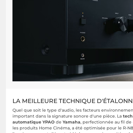
LA MEILLEURE TECHNIQUE D'ÉTALON
Quel que soit le type d'audio, les facteurs environneme
important dans la signature sonore d'une pièce. La
tech
automatique YPAO
de
Yamaha
, perfectionnée au fil de
les produits Home Cinéma, a été optimisée pour le R-N80