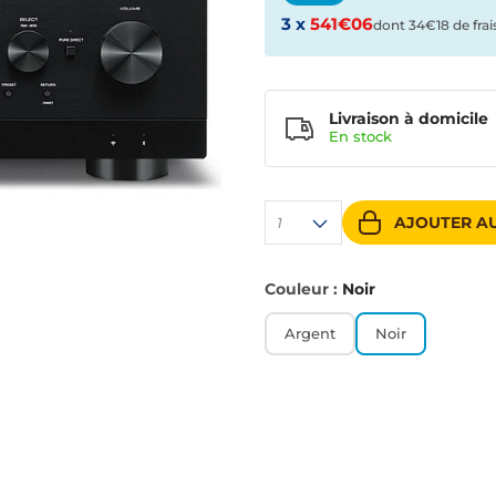
3 x
541€06
dont 34€18 de frai
Livraison à domicile
En
stock
AJOUTER AU
1
Couleur :
Noir
Argent
Noir