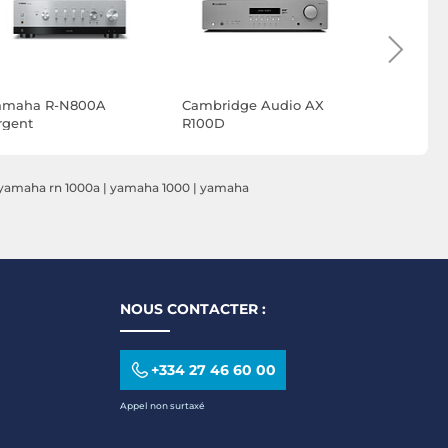
amaha R-N800A
Cambridge Audio AX
Sony STR
rgent
R100D
yamaha rn 1000a
|
yamaha 1000
|
yamaha
NOUS CONTACTER :
+334 27 46 60 00
Appel non surtaxé