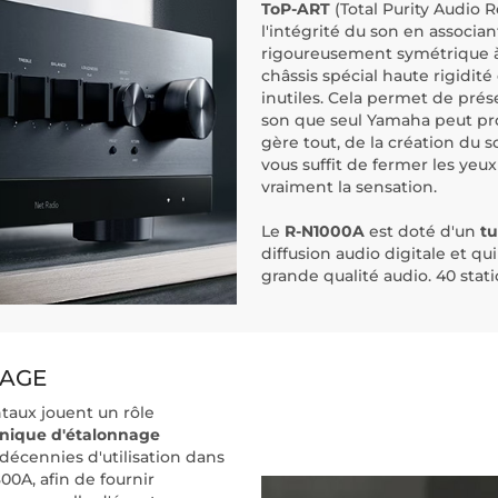
ToP-ART
(Total Purity Audio 
l'intégrité du son en associa
rigoureusement symétrique à
châssis spécial haute rigidité
inutiles. Cela permet de prés
son que seul Yamaha peut pro
gère tout, de la création du s
vous suffit de fermer les yeux
vraiment la sensation.
Le
R-N1000A
est doté d'un
t
diffusion audio digitale et qu
grande qualité audio. 40 sta
NAGE
ntaux jouent un rôle
nique d'étalonnage
 décennies d'utilisation dans
0A, afin de fournir