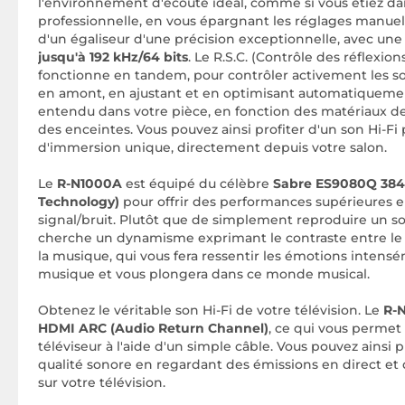
l'environnement d'écoute idéal, comme si vous étiez da
professionnelle, en vous épargnant les réglages manuel
d'un égaliseur d'une précision exceptionnelle, avec un
jusqu'à 192 kHz/64 bits
. Le R.S.C. (Contrôle des réflexi
fonctionne en tandem, pour contrôler activement les so
en amont, en ajustant et en optimisant automatiquement
entendu dans votre pièce, en fonction des matériaux 
des enceintes. Vous pouvez ainsi profiter d'un son Hi-Fi
d'immersion unique, directement depuis votre salon.
Le
R-N1000A
est équipé du célèbre
Sabre ES9080Q 384 
Technology)
pour offrir des performances supérieures 
signal/bruit. Plutôt que de simplement reproduire un s
cherche un dynamisme exprimant le contraste entre l
la musique, qui vous fera ressentir les émotions intens
musique et vous plongera dans ce monde musical.
Obtenez le véritable son Hi-Fi de votre télévision. Le
R-
HDMI ARC (Audio Return Channel)
, ce qui vous permet
téléviseur à l'aide d'un simple câble. Vous pouvez ainsi 
qualité sonore en regardant des émissions en direct 
sur votre télévision.