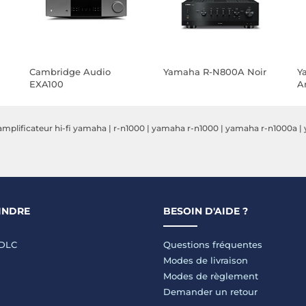
Cambridge Audio
Yamaha R-N800A Noir
Y
EXA100
A
amplificateur hi-fi yamaha
|
r-n1000
|
yamaha r-n1000
|
yamaha r-n1000a
|
INDRE
BESOIN D'AIDE ?
LDLC
Questions fréquentes
Modes de livraison
Modes de règlement
Demander un retour