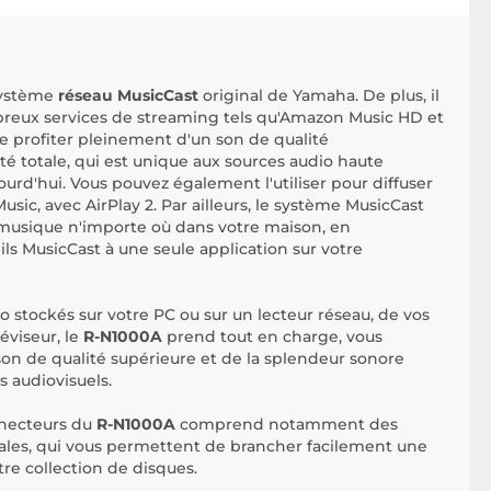
système
réseau MusicCast
original de Yamaha. De plus, il
reux services de streaming tels qu'Amazon Music HD et
e profiter pleinement d'un son de qualité
ité totale, qui est unique aux sources audio haute
ourd'hui. Vous pouvez également l'utiliser pour diffuser
sic, avec AirPlay 2. Par ailleurs, le système MusicCast
 musique n'importe où dans votre maison, en
ls MusicCast à une seule application sur votre
dio stockés sur votre PC ou sur un lecteur réseau, de vos
éviseur, le
R-N1000A
prend tout en charge, vous
son de qualité supérieure et de la splendeur sonore
 audiovisuels.
necteurs du
R-N1000A
comprend notamment des
ales, qui vous permettent de brancher facilement une
tre collection de disques.