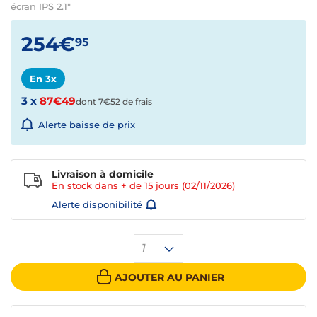
écran IPS 2.1"
254€
95
En 3x
3 x
87€49
dont 7€52 de frais
Alerte baisse de prix
Livraison à domicile
En stock dans + de
15 jours
(02/11/2026)
Alerte disponibilité
1
AJOUTER AU PANIER