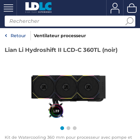
Retour
Ventilateur processeur
Lian Li Hydroshift II LCD-C 360TL (noir)
Kit de Watercooling 360 mm pour processeur avec pompe et