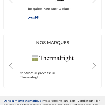
be quiet! Pure Rock 3 Black
be 
95
27€
39
NOS MARQUES
Ventilat
Noctua
Ventilateur processeur
Thermalright
Dans la même thématique :
watercooling lian
|
lian li ventilateur
|
lian
li hydro
|
lian li hydroshift ii
|
watercooling
|
lian li watercooling
|
lian li