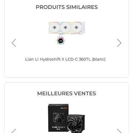
PRODUITS SIMILAIRES
 UB
Lian Li Hydroshift II LCD-C 360TL (blanc)
Lian Li 
MEILLEURES VENTES