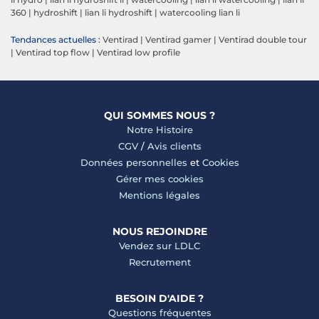
360
|
hydroshift
|
lian li hydroshift
|
watercooling lian li
Tendances actuelles :
Ventirad
|
Ventirad gamer
|
Ventirad double tour
|
Ventirad top flow
|
Ventirad low profile
QUI SOMMES NOUS ?
Notre Histoire
CGV
/
Avis clients
Données personnelles
et
Cookies
Gérer mes cookies
Mentions légales
NOUS REJOINDRE
Vendez sur LDLC
Recrutement
BESOIN D'AIDE ?
Questions fréquentes