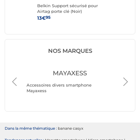
Belkin Support sécurisé pour
Bel
Airtag porte clé (Noir)
Air
95
13€
13
NOS MARQUES
MAYAXESS
Accesso
Accessoires divers smartphone
Avizar
Mayaxess
Dans la même thématique :
banane casyx