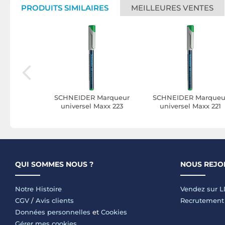
PRODUITS SIMILAIRES
MEILLEURES VENTES
ur 2 en 1
SCHNEIDER Marqueur
SCHNEIDER Marqueu
arker Vert
universel Maxx 223
universel Maxx 221
 12
Pointe Fine non-
Pointe Super Fine no
Permanent vert x 10
Permanent vert x 10
QUI SOMMES NOUS ?
NOUS REJO
Notre Histoire
Vendez sur 
CGV
/
Avis clients
Recrutement
Données personnelles
et
Cookies
Gérer mes cookies