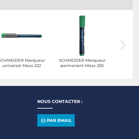
SCHNEIDER Marqueur
SCHNEIDER Marqueur
SCHNEID
universel Maxx 222
permanent Maxx 250
permane
ointe Fine Permanent
vert x 10
ve
vert x 10
NOUS CONTACTER :
PAR EMAIL