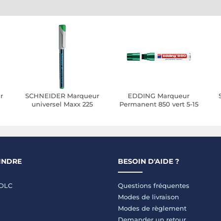
r
SCHNEIDER Marqueur
EDDING Marqueur
universel Maxx 225
Permanent 850 vert 5-15
n-
Pointe Moyenne non-
mm
P
Permanent vert x 10
INDRE
BESOIN D'AIDE ?
LDLC
Questions fréquentes
Modes de livraison
Modes de règlement
Demander un retour