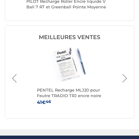
5 Pointe
PILOT Recharge Roller Encre liquide V
PILOT Re
Ball 7 RT et Greenball Pointe Moyenne
Ball 7 
Bleu x 5
Bleu x 1
MEILLEURES VENTES
te
PENTEL Recharge MLJ20 pour
PA
Feutre TRADIO TRJ encre noire
Tai
x 12
46
41€
5€