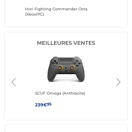
oller
Hori Fighting Commander Octa
Turtle 
(Xbox/PC)
(Camo/O
MEILLEURES VENTES
SCUF Omega (Anthracite)
ASU
95
239€
21