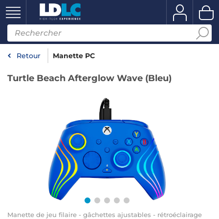
Retour
Manette PC
Turtle Beach Afterglow Wave (Bleu)
Manette de jeu filaire - gâchettes ajustables - rétroéclairage