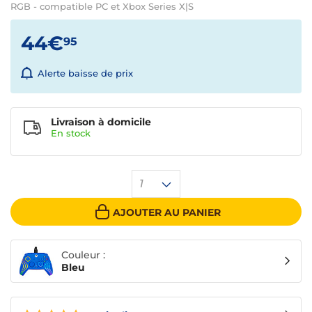
RGB - compatible PC et Xbox Series X|S
44€
95
Alerte baisse de prix
Livraison à domicile
En
stock
1
AJOUTER AU PANIER
Couleur :
Bleu