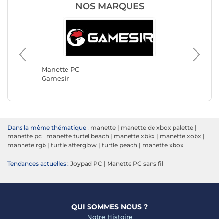
NOS MARQUES
Manette PC
Manette
Gamesir
Turtle 
Dans la même thématique :
manette
|
manette de xbox palette
|
manette pc
|
manette turtel beach
|
manette xbkx
|
manette xobx
|
mannete rgb
|
turtle afterglow
|
turtle peach
|
manette xbox
Tendances actuelles :
Joypad PC
|
Manette PC sans fil
QUI SOMMES NOUS ?
Notre Histoire