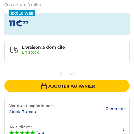
Couverture à relier
EXCLU WEB
11€
77
Livraison à domicile
En
stock
1
AJOUTER AU PANIER
Vendu et expédié par :
Contacter
Stock-Bureau
Avis client :
(46)