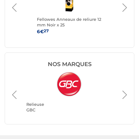
ure
Fellowes Anneaux de reliure 12
Fel
00
mm Noir x 25
mm
27
6€
10
NOS MARQUES
Relieus
Clairefo
Relieuse
GBC