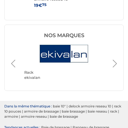
se -
arm
75
19€
34
NOS MARQUES
Rack
Rack
ekivalan
DeLock
Dans la même thématique :
baie 10"
|
delock armoire reseau 10
|
rack
10 pouces
|
armoire de brassage
|
baie brassage
|
baie reseau
|
rack
|
armoire
|
armoire reseau
|
baie de brassage
Tendances actuelles :
Baie de brassage
|
Panneau de brassage