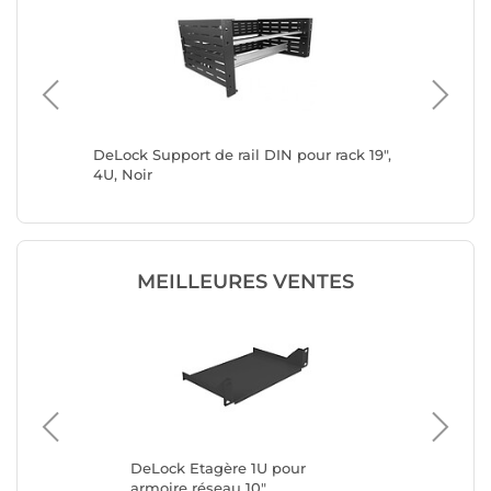
SRW6U
DeLock Support de rail DIN pour rack 19",
DeLock 
4U, Noir
VESA po
MEILLEURES VENTES
DeLock Etagère 1U pour
Pa
-
armoire réseau 10"
cat