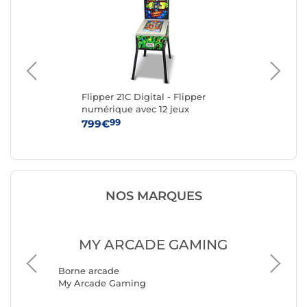
RO
Flipper 21C Digital - Flipper
Mic
numérique avec 12 jeux
BU
classiques Gottlieb
99
799€
44
NOS MARQUES
MY ARCADE GAMING
Borne a
Borne arcade
Génériq
My Arcade Gaming