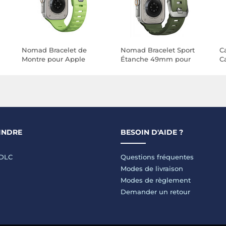
Nomad Bracelet de
Nomad Bracelet Sport
C
Montre pour Apple
Étanche 49mm pour
C
Watch 44 / 45 / 46 /
Apple Watch Modèle
49mm Sport Band Vert
Rocky Point Vert
INDRE
BESOIN D'AIDE ?
LDLC
Questions fréquentes
Modes de livraison
Modes de règlement
Demander un retour