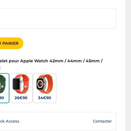
 PANIER
celet pour Apple Watch 42mm / 44mm / 45mm /
t
90
26€90
34€90
Contacter
ck Access