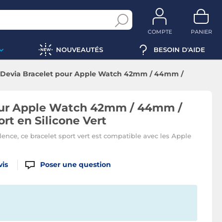
COMPTE
PANIER
NOUVEAUTÉS
BESOIN D'AIDE
Devia Bracelet pour Apple Watch 42mm / 44mm /
45mm / 49mm Sport en Silicone Vert
our Apple Watch 42mm / 44mm /
t en Silicone Vert
ence, ce bracelet sport vert est compatible avec les Apple
vis
Poser une question