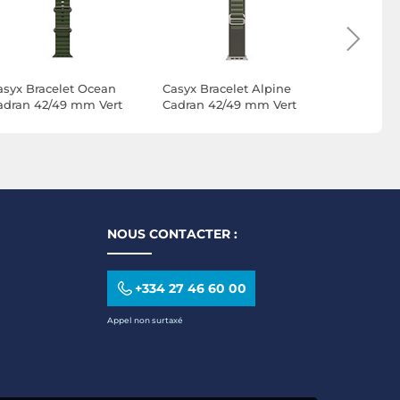
asyx Bracelet Ocean
Casyx Bracelet Alpine
Casyx Brac
adran 42/49 mm Vert
Cadran 42/49 mm Vert
Cadran 38
NOUS CONTACTER :
+334 27 46 60 00
Appel non surtaxé