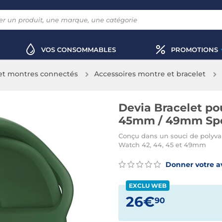
VOS CONSOMMABLES
PROMOTIONS
 et montres connectés
Accessoires montre et bracelet
Devia Bracelet p
45mm / 49mm Spor
Conçu dans un souci de polyval
Watch 42, 44, 45 et 49mm
Donner votre a
EXCLU WEB
26€
90