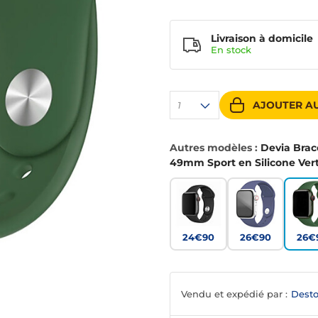
Livraison à domicile
En
stock
AJOUTER AU
1
Autres modèles :
Devia Bra
49mm Sport en Silicone Ver
24€90
26€90
26€
Vendu et expédié par :
Desto