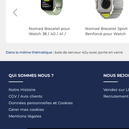
t pour
Nomad Bracelet pour
Nomad Bracelet Sport
Fit 2 en
Watch 38 / 40 / 41 /
Renforcé pour Watch
tant et
42mm Modèle Tempo
49mm avec Fermoir
Band Étanche Vert
Magnétique Vert
Dans la même thématique :
baie de serveur 42u avec porte en verre
QUI SOMMES NOUS ?
NOUS REJO
Notre Histoire
Vendez sur 
CGV
/
Avis clients
Recrutement
Données personnelles
et
Cookies
Gérer mes cookies
Mentions légales