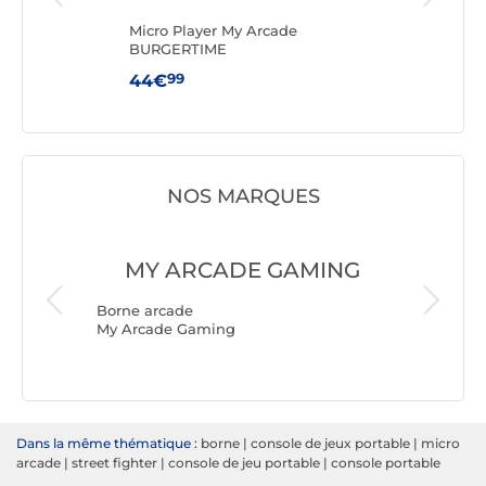
PRO
Micro Player My Arcade
Micr
BURGERTIME
FIG
99
44€
89
NOS MARQUES
MY ARCADE GAMING
Borne arcade
My Arcade Gaming
Borne ar
Génériq
Dans la même thématique :
borne
|
console de jeux portable
|
micro
arcade
|
street fighter
|
console de jeu portable
|
console portable