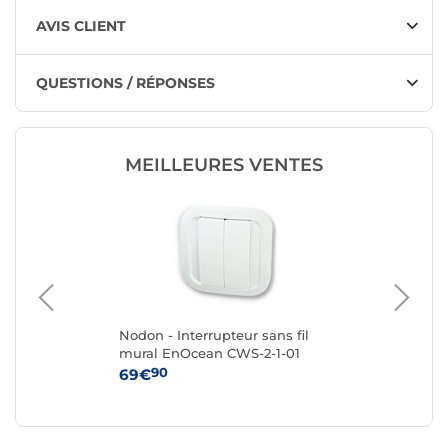
AVIS CLIENT
QUESTIONS / RÉPONSES
MEILLEURES VENTES
nt
Nodon - Interrupteur sans fil
No
mural EnOcean CWS-2-1-01
int
20
90
69€
66