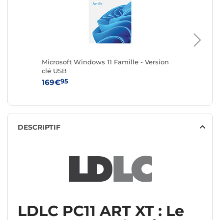
Microsoft Windows 11 Famille - Version
Microsof
clé USB
Version
95
9
169€
279€
DESCRIPTIF
LDLC PC11 ART XT : Le