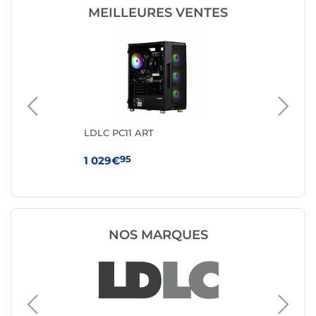
MEILLEURES VENTES
LDLC PC11 ART
GM
350
95
1 029€
41
NOS MARQUES
PC de b
Génériq