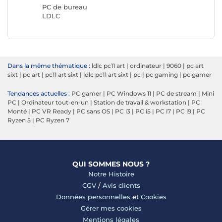
PC de bureau
LDLC
Dans la même thématique :
ldlc pc11 art
|
ordinateur
|
9060
|
pc art
sixt
|
pc art
|
pc11 art sixt
|
ldlc pc11 art sixt
|
pc
|
pc gaming
|
pc gamer
Tendances actuelles :
PC gamer
|
PC Windows 11
|
PC de stream
|
Mini
PC
|
Ordinateur tout-en-un
|
Station de travail & workstation
|
PC
Monté
|
PC VR Ready
|
PC sans OS
|
PC i3
|
PC i5
|
PC i7
|
PC i9
|
PC
Ryzen 5
|
PC Ryzen 7
QUI SOMMES NOUS ?
Notre Histoire
CGV
/
Avis clients
Données personnelles
et
Cookies
Gérer mes cookies
Mentions légales