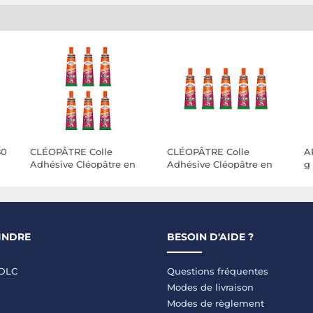
80
CLÉOPÂTRE Colle
CLÉOPÂTRE Colle
A
Adhésive Cléopâtre en
Adhésive Cléopâtre en
g 
tube alu de 30 gr x 6
tube alu de 30 gr x 5
INDRE
BESOIN D'AIDE ?
LDLC
Questions fréquentes
Modes de livraison
Modes de règlement