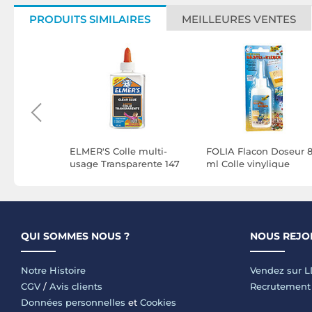
PRODUITS SIMILAIRES
MEILLEURES VENTES
 ml Colle
ELMER'S Colle multi-
FOLIA Flacon Doseur 
ist & Glue
usage Transparente 147
ml Colle vinylique
s Solvant
ml
Transparente
QUI SOMMES NOUS ?
NOUS REJO
Notre Histoire
Vendez sur 
CGV
/
Avis clients
Recrutement
Données personnelles
et
Cookies