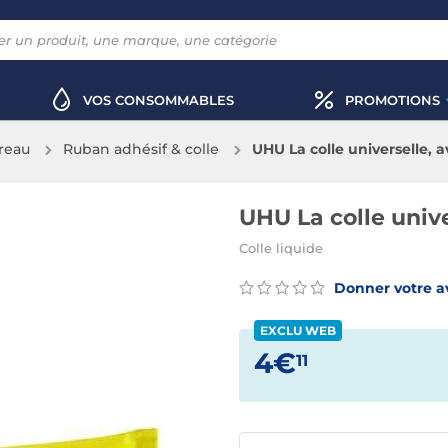
VOS CONSOMMABLES
PROMOTIONS
reau
Ruban adhésif & colle
UHU La colle universelle, a
UHU La colle unive
Colle liquide
Donner votre a
EXCLU WEB
4€
11