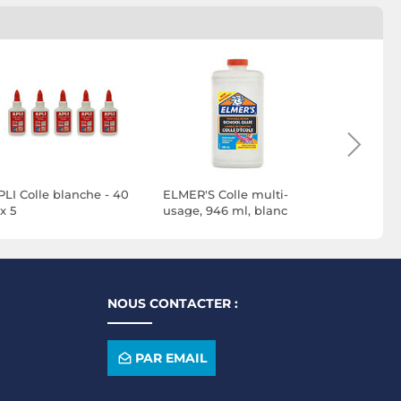
PLI Colle blanche - 40
ELMER'S Colle multi-
UHU colle 
x 5
usage, 946 ml, blanc
universell
avec solva
NOUS CONTACTER :
PAR EMAIL