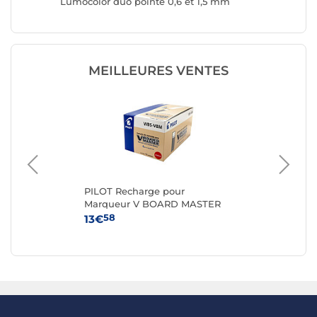
0
Lumocolor duo pointe 0,6 et 1,5 mm
non-per
Rouge
MEILLEURES VENTES
PILOT Recharge pour
PI
Marqueur V BOARD MASTER
Ma
Rouge x 12
Ble
58
13€
12