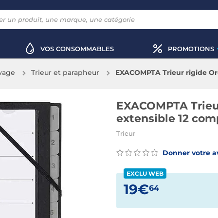
VOS CONSOMMABLES
PROMOTIONS
vage
Trieur et parapheur
EXACOMPTA Trieur rigide Or
à 12 - Noir
EXACOMPTA Trieur
extensible 12 comp
Trieur
Donner votre a
EXCLU WEB
19€
64