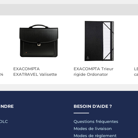
EXACOMPTA
EXACOMPTA Trieur
LE
24
EXATRAVEL Valisette
rigide Ordonator
ca
multifonctions Exactive
numerique dos
c
polypropylène 26x38cm
extensible 12
Noir
compartiments 1 à 12 -
Noir x 12
INDRE
BESOIN D'AIDE ?
LDLC
Questions fréquentes
Modes de livraison
Modes de règlement