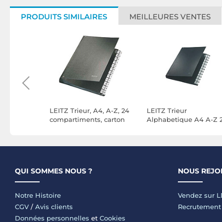
PRODUITS SIMILAIRES
MEILLEURES VENTES
classeur à
LEITZ Trieur, A4, A-Z, 24
LEITZ Trieur
t A4
compartiments, carton
Alphabetique A4 A-Z 
1 Noir
rigide, noir
compartiments
Plastique Noir
QUI SOMMES NOUS ?
NOUS REJO
Notre Histoire
Vendez sur 
CGV
/
Avis clients
Recrutement
Données personnelles
et
Cookies