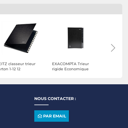
ITZ classeur trieur
EXACOMPTA Trieur
OXFORD T
rton 1-12 12
rigide Economique
Standard 
ompartiments Noir
Ordonator 24
Positions 
compartiments
Polypro No
alphabétiques 24x34cm
Noir
NOUS CONTACTER :
PAR EMAIL