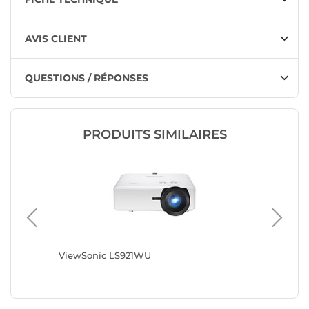
AVIS CLIENT
QUESTIONS / RÉPONSES
PRODUITS SIMILAIRES
ViewSonic LS921WU
Optoma