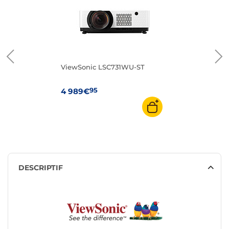
ViewSonic LSC731WU-ST
95
4 989€
DESCRIPTIF