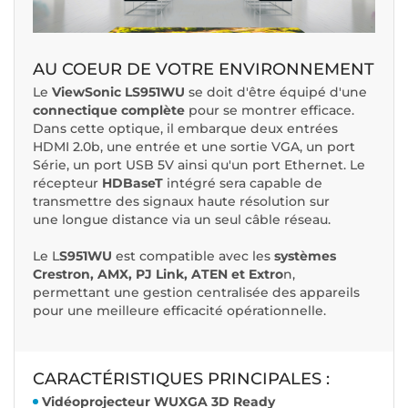
AU COEUR DE VOTRE ENVIRONNEMENT
Le
ViewSonic LS951WU
se doit d'être équipé d'une
connectique complète
pour se montrer efficace.
Dans cette optique, il embarque deux entrées
HDMI 2.0b, une entrée et une sortie VGA, un port
Série, un port USB 5V ainsi qu'un port Ethernet. Le
récepteur
HDBaseT
intégré sera capable de
transmettre des signaux haute résolution sur
une longue distance via un seul câble réseau.
Le L
S951WU
est compatible avec les
systèmes
Crestron, AMX, PJ Link, ATEN et Extro
n,
permettant une gestion centralisée des appareils
pour une meilleure efficacité opérationnelle.
CARACTÉRISTIQUES PRINCIPALES :
Vidéoprojecteur WUXGA 3D Ready