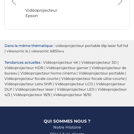
Optoma
Vidéoprojecteur
Epson
Dans la même thématique :
videoprojecteur portable dlp laser full hd
|
viewsonic ls
|
viewsonic ls851wu
Tendances actuelles :
Vidéoprojecteur 4K
|
Vidéoprojecteur 3D
|
Vidéoprojecteur HDR
|
Vidéoprojecteur gamer
|
Vidéoprojecteur de
bureau
|
Vidéoprojecteur home cinema
|
Vidéoprojecteur portable
|
Vidéoprojecteur focale courte
|
Vidéoprojecteur focale ultra-courte
|
Vidéoprojecteur Lens Shift
|
Vidéoprojecteur LCD
|
Vidéoprojecteur
DLP
|
Vidéoprojecteur laser
|
Vidéoprojecteur LED
|
Vidéoprojecteur
4/3
|
Vidéoprojecteur 16/9
|
Vidéoprojecteur 16/10
QUI SOMMES NOUS ?
Notre Histoire
CGV
/
Avis clients