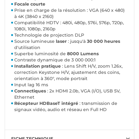
Focale courte
Prise en charge de la résolution : VGA (640 x 480)
à 4K (3840 x 2160)
Compatibilité HDTV : 480i, 480p, 576i, 576p, 720p,
1080i, 1080p, 2160p
Technologie de projection DLP
Source lumineuse
laser
: jusqu'à
30 000 heures
d'utilisation
Superbe luminosité de
8000 Lumens
Contraste dynamique de 3 000 000:1
Installation pratique
: Lens Shift H/V, zoom 1.26x,
correction Keystone H/V, ajustement des coins,
orientation à 360°, mode portrait
Input lag 16 ms
Connectiques
: 2x HDMI 2.0b, VGA (I/O), USB 5V,
Ethernet
Récepteur HDBaseT intégré
: transmission de
signaux vidéo, audio et réseau en Full HD
FICHE TECHNIQUE