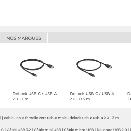
NOS MARQUES
DeLock USB-C / USB-A
DeLock USB-C / USB-A
D
2.0 - 1 m
2.0 - 0.5 m
2.
3
|
cable usb-a femelle vers usb-c male
|
delock usb-c usb-a 2.0 - 3 m
e C
|
Câble USB 3.2
|
Câble mini USB
|
Câble micro USB
|
Rallonge USB 2.0
|