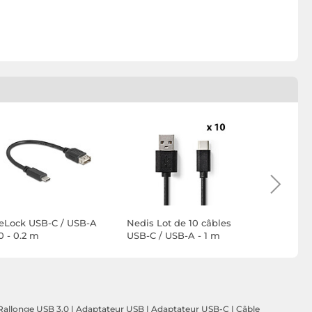
eLock USB-C / USB-A
Nedis Lot de 10 câbles
Belkin Câ
0 - 0.2 m
USB-C / USB-A - 1 m
USB-A tress
(Noir)
cm
Rallonge USB 3.0
|
Adaptateur USB
|
Adaptateur USB-C
|
Câble