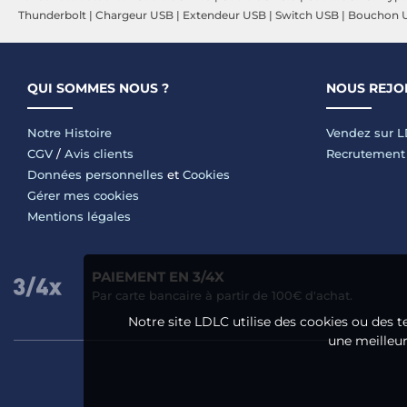
Thunderbolt
|
Chargeur USB
|
Extendeur USB
|
Switch USB
|
Bouchon 
QUI SOMMES NOUS ?
NOUS REJO
Notre Histoire
Vendez sur 
CGV
/
Avis clients
Recrutement
Données personnelles
et
Cookies
Gérer mes cookies
Mentions légales
PAIEMENT EN 3/4X
Par carte bancaire à partir de 100€ d'achat.
Notre site LDLC utilise des cookies ou des t
une meilleure