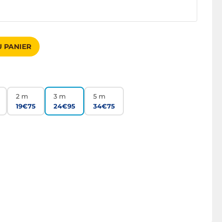
 PANIER
2 m
3 m
5 m
19€75
24€95
34€75