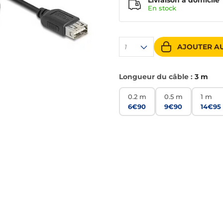
Livraison à domicile
En
stock
AJOUTER AU
1
Longueur du câble :
3 m
0.2 m
0.5 m
1 m
6€90
9€90
14€95