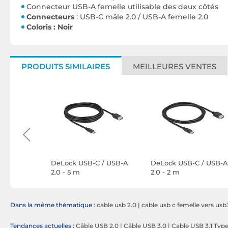
Connecteur USB-A femelle utilisable des deux côtés
Connecteurs
: USB-C mâle 2.0 / USB-A femelle 2.0
Coloris : Noir
PRODUITS SIMILAIRES
MEILLEURES VENTES
USB-A vers
DeLock USB-C / USB-A
DeLock USB-C / USB-A
 2 m
2.0 - 5 m
2.0 - 2 m
Dans la même thématique :
cable usb 2.0
|
cable usb c femelle vers usb
Tendances actuelles :
Câble USB 2.0
|
Câble USB 3.0
|
Cable USB 3.1 Typ