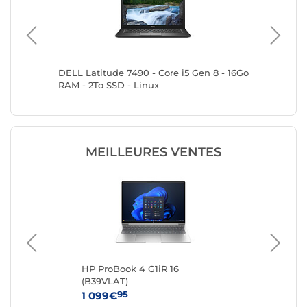
G 2TO
DELL Latitude 7490 - Core i5 Gen 8 - 16Go
DELL Lat
RAM - 2To SSD - Linux
32Go RA
MEILLEURES VENTES
 i9
HP ProBook 4 G1iR 16
Del
(B39VLAT)
Re
95
1 099€
27