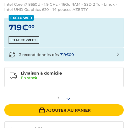
Intel Core i7 8650U - 1,9 GHz - 16Go RAM - SSD 2 To - Linux -
Intel UHD Graphics 620 - 14 pouces AZERTY
EXCLU WEB
719€
00
ETAT CORRECT
3 reconditionnés dès
719€00
Livraison à domicile
En
stock
1
AJOUTER AU PANIER