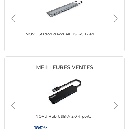
 4 ports
INOVU Station d'accueil USB-C 12 en 1
Nedis U
r
Lecteur 
MEILLEURES VENTES
INOVU Hub USB-A 3.0 4 ports
IN
por
95
18€
7€