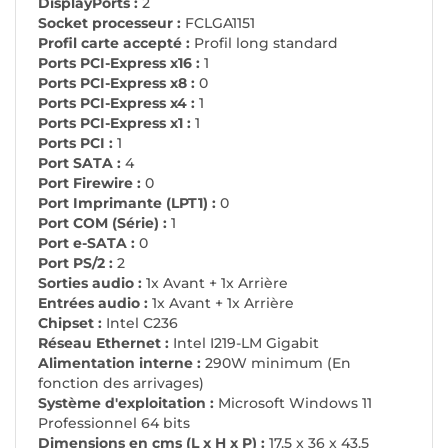
DisplayPorts :
2
Socket processeur :
FCLGA1151
Profil carte accepté :
Profil long standard
Ports PCI-Express x16 :
1
Ports PCI-Express x8 :
0
Ports PCI-Express x4 :
1
Ports PCI-Express x1 :
1
Ports PCI :
1
Port SATA :
4
Port Firewire :
0
Port Imprimante (LPT1) :
0
Port COM (Série) :
1
Port e-SATA :
0
Port PS/2 :
2
Sorties audio :
1x Avant + 1x Arrière
Entrées audio :
1x Avant + 1x Arrière
Chipset :
Intel C236
Réseau Ethernet :
Intel I219-LM Gigabit
Alimentation interne :
290W minimum (En
fonction des arrivages)
Système d'exploitation :
Microsoft Windows 11
Professionnel 64 bits
Dimensions en cms (L x H x P) :
17,5 x 36 x 43,5