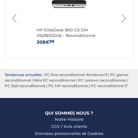
HP EliteDesk 800 G3 DM
HP
(16256SSDi5) - Reconditionné
(16
99
208€
39
Tendances actuelles :
PC fixe reconditionné Windows 11
|
PC gamer
reconditionné
|
Mini PC reconditionné
|
PC Lenovo reconditionné
|
PC Dell reconditionné
|
PC HP reconditionné
|
PC reconditionné i7
QUI SOMMES NOUS ?
Notre Histoire
CGV
/
Avis clients
Données personnelles
et
Cookies