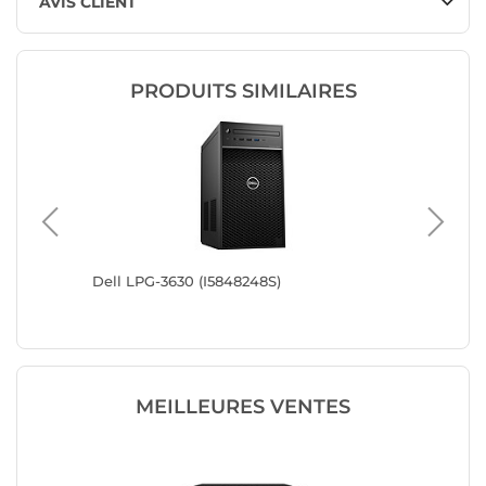
AVIS CLIENT
PRODUITS SIMILAIRES
Dell LPG-3630 (I5848248S)
Dell LP
MEILLEURES VENTES