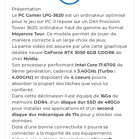
Présentation
Le
PC Gamer LPG-3620
est un ordinateur optimisé
pour le jeu sur PC. Il repose sur un Dell Precision
Tower 3620, ordinateur haut de gamme au format
Moyenne Tour
. Ce modèle permet de jouer de
manière correcte à un large choix de jeux.
La partie vidéo est assurée par une carte graphique
dédiée neuve
GeForce RTX 3050 6GB GDDR6
de
chez
Nvidia
.
Son processeur performant
Intel Core i7-6700
de
9ème génération, cadencé à
3.40GHz (Turbo :
4.00GHz)
et disposant de
4 coeurs
pourra
absorber la plupart des tâches que vous lui
confierez.
Dans cette déclinaison il est équipé de
16Go
de
mémoire
DDR4
, d'un
disque dur SSD de 480Go
pour installer vos applications et d'un
second
disque dur mécanique de 1To
pour y stocker vos
données.
Doté d'une bonne connectivité il pourra se
connecter à la majorité de vos équipements.