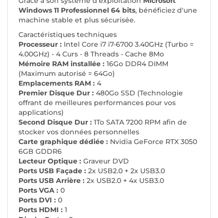
Grâce à son système d'exploitation
Microsoft
Windows 11 Professionnel 64 bits
, bénéficiez d'une
machine stable et plus sécurisée.
Caractéristiques techniques
Processeur :
Intel Core i7 i7-6700 3.40GHz (Turbo =
4.00GHz) - 4 Curs - 8 Threads - Cache 8Mo
Mémoire RAM installée :
16Go DDR4 DIMM
(Maximum autorisé = 64Go)
Emplacements RAM :
4
Premier Disque Dur :
480Go SSD (Technologie
offrant de meilleures performances pour vos
applications)
Second Disque Dur :
1To SATA 7200 RPM afin de
stocker vos données personnelles
Carte graphique dédiée :
Nvidia GeForce RTX 3050
6GB GDDR6
Lecteur Optique :
Graveur DVD
Ports USB Façade :
2x USB2.0 + 2x USB3.0
Ports USB Arrière :
2x USB2.0 + 4x USB3.0
Ports VGA :
0
Ports DVI :
0
Ports HDMI :
1