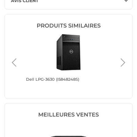
AVIS CLIENT
PRODUITS SIMILAIRES
Dell LPG-3630 (I5848248S)
Dell LP
MEILLEURES VENTES