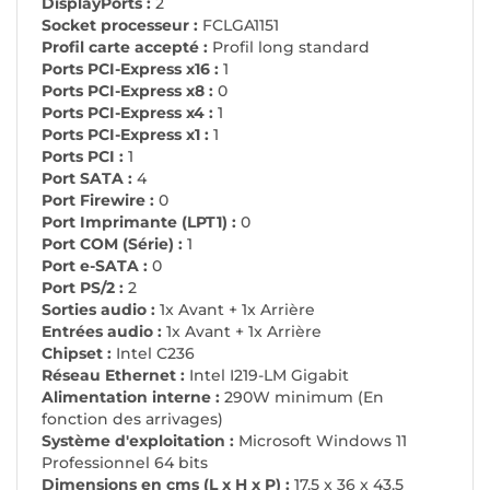
DisplayPorts :
2
Socket processeur :
FCLGA1151
Profil carte accepté :
Profil long standard
Ports PCI-Express x16 :
1
Ports PCI-Express x8 :
0
Ports PCI-Express x4 :
1
Ports PCI-Express x1 :
1
Ports PCI :
1
Port SATA :
4
Port Firewire :
0
Port Imprimante (LPT1) :
0
Port COM (Série) :
1
Port e-SATA :
0
Port PS/2 :
2
Sorties audio :
1x Avant + 1x Arrière
Entrées audio :
1x Avant + 1x Arrière
Chipset :
Intel C236
Réseau Ethernet :
Intel I219-LM Gigabit
Alimentation interne :
290W minimum (En
fonction des arrivages)
Système d'exploitation :
Microsoft Windows 11
Professionnel 64 bits
Dimensions en cms (L x H x P) :
17,5 x 36 x 43,5