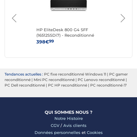
HP EliteDesk 800 G4 SFF
HP
(16512SSDi7) - Reconditionné
(16
99
398€
27
Tendances actuelles :
PC fixe reconditionné Windows 11
|
PC gamer
reconditionné
|
Mini PC reconditionné
|
PC Lenovo reconditionné
|
PC Dell reconditionné
|
PC HP reconditionné
|
PC reconditionné i7
QUI SOMMES NOUS ?
Notre Histoire
CGV
/
Avis clients
Données personnelles
et
Cookies