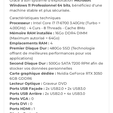
Grâce à son système d'exploitation
Microsoft
Windows 11 Professionnel 64 bits
, bénéficiez d'une
machine stable et plus sécurisée.
Caractéristiques techniques
Processeur :
Intel Core i7 i7-6700 3.40GHz (Turbo =
4.00GHz) - 4 Curs - 8 Threads - Cache 8Mo
Mémoire RAM installée :
16Go DDR4 DIMM
(Maximum autorisé = 64Go)
Emplacements RAM :
4
Premier Disque Dur :
480Go SSD (Technologie
offrant de meilleures performances pour vos
applications)
Second Disque Dur :
500Go SATA 7200 RPM afin de
stocker vos données personnelles
Carte graphique dédiée :
Nvidia GeForce RTX 3050
6GB GDDR6
Lecteur Optique :
Graveur DVD
Ports USB Façade :
2x USB2.0 + 2x USB3.0
Ports USB Arrière :
2x USB2.0 + 4x USB3.0
Ports VGA :
0
Ports DVI :
0
Ports HDMI :
1