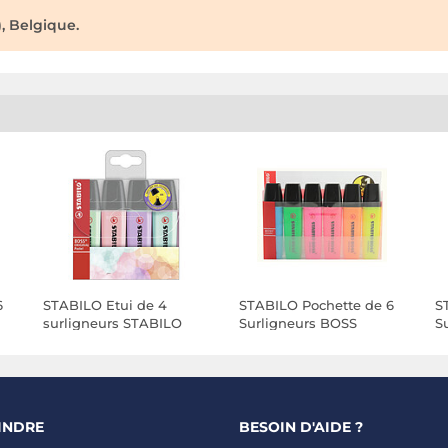
, Belgique.
6
STABILO Etui de 4
STABILO Pochette de 6
S
surligneurs STABILO
Surligneurs BOSS
S
le
BOSS ORIGINAL Pastel
ORIGINAL Rechargeable
O
Assortis x 5
Pointe Biseautée 2-5
P
mm x 5
m
INDRE
BESOIN D'AIDE ?