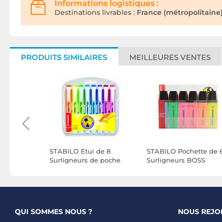
Informations logistiques :
Destinations livrables :
France (métropolitaine)
PRODUITS SIMILAIRES
MEILLEURES VENTES
ette de 4
STABILO Etui de 8
STABILO Pochette de 
BOSS
Surligneurs de poche
Surligneurs BOSS
hargeable
SWING COOL Pointe
ORIGINAL Rechargeab
tée 2-5
Biseautée 1 - 4 mm x 5
Pointe Biseautée 2-5
mm
QUI SOMMES NOUS ?
NOUS REJO