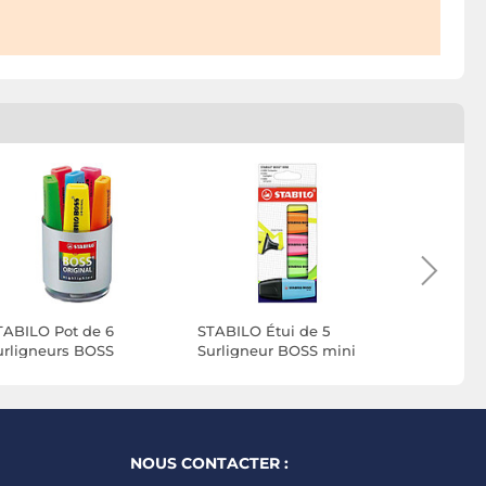
TABILO Pot de 6
STABILO Étui de 5
STABILO E
urligneurs BOSS
Surligneur BOSS mini
surligneu
RIGINAL Rechargeable
fluo coloris assortis
ORIGINAL
ointe Biseautée 2-5
couleurs f
m x 5
NOUS CONTACTER :