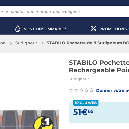
VOS CONSOMMABLES
PROMOTIONS
ion
Surligneur
STABILO Pochette de 8 Surligneurs B
5
STABILO Pochette
Rechargeable Poi
Surligneur
Donner votre a
EXCLU WEB
51€
65