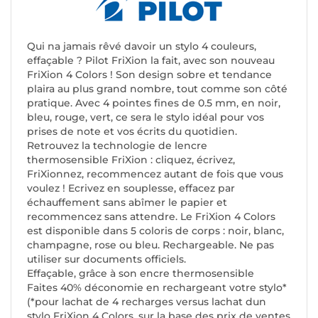
Qui na jamais rêvé davoir un stylo 4 couleurs,
effaçable ? Pilot FriXion la fait, avec son nouveau
FriXion 4 Colors ! Son design sobre et tendance
plaira au plus grand nombre, tout comme son côté
pratique. Avec 4 pointes fines de 0.5 mm, en noir,
bleu, rouge, vert, ce sera le stylo idéal pour vos
prises de note et vos écrits du quotidien.
Retrouvez la technologie de lencre
thermosensible FriXion : cliquez, écrivez,
FriXionnez, recommencez autant de fois que vous
voulez ! Ecrivez en souplesse, effacez par
échauffement sans abîmer le papier et
recommencez sans attendre. Le FriXion 4 Colors
est disponible dans 5 coloris de corps : noir, blanc,
champagne, rose ou bleu. Rechargeable. Ne pas
utiliser sur documents officiels.
Effaçable, grâce à son encre thermosensible
Faites 40% déconomie en rechargeant votre stylo*
(*pour lachat de 4 recharges versus lachat dun
stylo FriXion 4 Colors, sur la base des prix de ventes