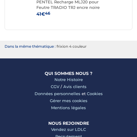
te
PENTEL Recharge MLJ20 pour
PA
Feutre TRADIO TRJ encre noire
Tai
x 12
46
41€
5€
Dans la même thématique :
frixion 4 couleur
QUI SOMMES NOUS ?
Notre Histoire
CGV
/
Avis clients
Données personnelles
et
Cookies
Gérer mes cookies
Mentions légales
NOUS REJOINDRE
Vendez sur LDLC
Recrutement