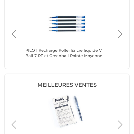
5 Pointe
PILOT Recharge Roller Encre liquide V
PILOT Re
Ball 7 RT et Greenball Pointe Moyenne
Ball 7 
Bleu x 5
Bleu x 1
MEILLEURES VENTES