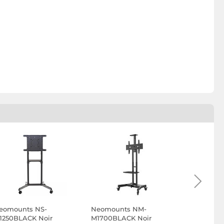
eomounts NS-
Neomounts NM-
Hama Sup
1250BLACK Noir
M1700BLACK Noir
roulettes 