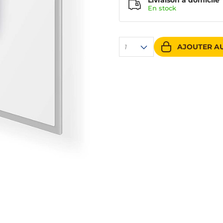
Livraison à domicile
En
stock
AJOUTER AU
1