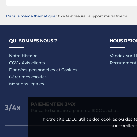
Dans la même thématique :
fixe televiseurs
|
support mural fixe tv
QUI SOMMES NOUS ?
NOUS REJO
Notre Histoire
Vendez sur 
CGV
/
Avis clients
Recrutement
Données personnelles
et
Cookies
Gérer mes cookies
Mentions légales
PAIEMENT EN 3/4X
Par carte bancaire à partir de 100€ d'achat.
Notre site LDLC utilise des cookies ou des t
une meilleure