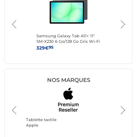
Samsung Galaxy Tab A11+ 11"
Len
SM-X230 6 Go/128 Go Gris Wi-Fi
(Z
95
329€
19
NOS MARQUES
Tablette
Samsun
Tablette tactile
Apple