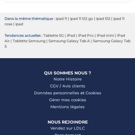
Dans la même thématique :
ipad 11
|
ipad 11 512 go
|
ipad 512
|
ipad 11
rose
|
ipad
Tendances actuelles :
Tablette 5G
|
iPad
|
iPad Pro
|
iPad mini
|
iPad
Air
|
Tablette Samsung
|
Samsung Galaxy Tab A
|
Samsung Galaxy Tab
S
QUI SOMMES NOUS ?
Notre Histoire
CGV
/
Avis clients
Données personnelles
et
Cookies
Gérer mes cookies
Mentions légales
NOUS REJOINDRE
Vendez sur LDLC