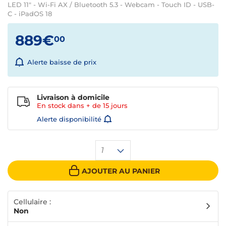
LED 11" - Wi-Fi AX / Bluetooth 5.3 - Webcam - Touch ID - USB-
C - iPadOS 18
889€
00
Alerte baisse de prix
Livraison à domicile
En stock dans + de
15 jours
Alerte disponibilité
1
AJOUTER AU PANIER
Cellulaire :
Non