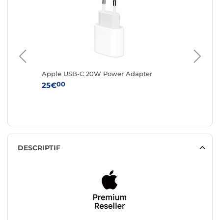
imonade
Apple USB-C 20W Power Adapter
Apple A
USB-C 3
00
25€
00
65€
DESCRIPTIF