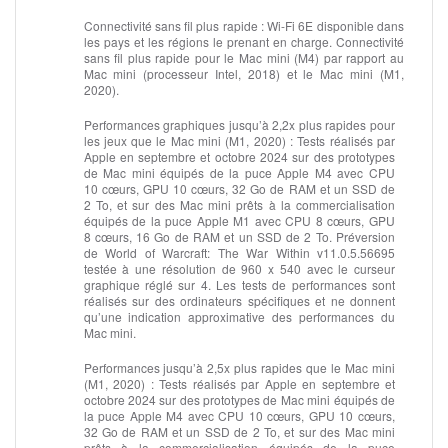
Connectivité sans fil plus rapide :
Wi-Fi 6E disponible dans
les pays et les régions le prenant en charge. Connectivité
sans fil plus rapide pour le Mac mini (M4) par rapport au
Mac mini (processeur Intel, 2018) et le Mac mini (M1,
2020).
Performances graphiques jusqu’à 2,2x plus rapides pour
les jeux que le Mac mini (M1, 2020) :
Tests réalisés par
Apple en septembre et octobre 2024 sur des prototypes
de Mac mini équipés de la puce Apple M4 avec CPU
10 cœurs, GPU 10 cœurs, 32 Go de RAM et un SSD de
2 To, et sur des Mac mini prêts à la commercialisation
équipés de la puce Apple M1 avec CPU 8 cœurs, GPU
8 cœurs, 16 Go de RAM et un SSD de 2 To. Préversion
de World of Warcraft: The War Within v11.0.5.56695
testée à une résolution de 960 x 540 avec le curseur
graphique réglé sur 4. Les tests de performances sont
réalisés sur des ordinateurs spécifiques et ne donnent
qu’une indication approximative des performances du
Mac mini.
Performances jusqu’à 2,5x plus rapides que le Mac mini
(M1, 2020) :
Tests réalisés par Apple en septembre et
octobre 2024 sur des prototypes de Mac mini équipés de
la puce Apple M4 avec CPU 10 cœurs, GPU 10 cœurs,
32 Go de RAM et un SSD de 2 To, et sur des Mac mini
prêts à la commercialisation équipés de la puce