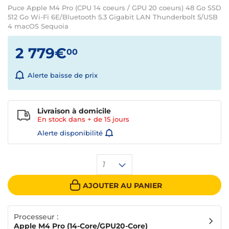
Puce Apple M4 Pro (CPU 14 coeurs / GPU 20 coeurs) 48 Go SSD
512 Go Wi-Fi 6E/Bluetooth 5.3 Gigabit LAN Thunderbolt 5/USB
4 macOS Sequoia
2 779€
00
Alerte baisse de prix
Livraison à domicile
En stock dans + de
15 jours
Alerte disponibilité
1
AJOUTER AU PANIER
Processeur :
Apple M4 Pro (14-Core/GPU20-Core)