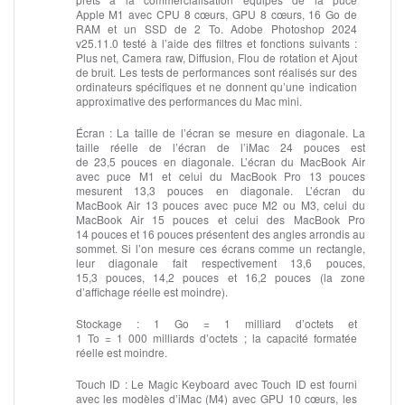
Apple M1 avec CPU 8 cœurs, GPU 8 cœurs, 16 Go de
RAM et un SSD de 2 To. Adobe Photoshop 2024
v25.11.0 testé à l’aide des filtres et fonctions suivants :
Plus net, Camera raw, Diffusion, Flou de rotation et Ajout
de bruit. Les tests de performances sont réalisés sur des
ordinateurs spécifiques et ne donnent qu’une indication
approximative des performances du Mac mini.
Écran :
La taille de l’écran se mesure en diagonale. La
taille réelle de l’écran de l’iMac 24 pouces est
de 23,5 pouces en diagonale. L’écran du MacBook Air
avec puce M1 et celui du MacBook Pro 13 pouces
mesurent 13,3 pouces en diagonale. L’écran du
MacBook Air 13 pouces avec puce M2 ou M3, celui du
MacBook Air 15 pouces et celui des MacBook Pro
14 pouces et 16 pouces présentent des angles arrondis au
sommet. Si l’on mesure ces écrans comme un rectangle,
leur diagonale fait respectivement 13,6 pouces,
15,3 pouces, 14,2 pouces et 16,2 pouces (la zone
d’affichage réelle est moindre).
Stockage :
1 Go = 1 milliard d’octets et
1 To = 1 000 milliards d’octets ; la capacité formatée
réelle est moindre.
Touch ID :
Le Magic Keyboard avec Touch ID est fourni
avec les modèles d’iMac (M4) avec GPU 10 cœurs, les