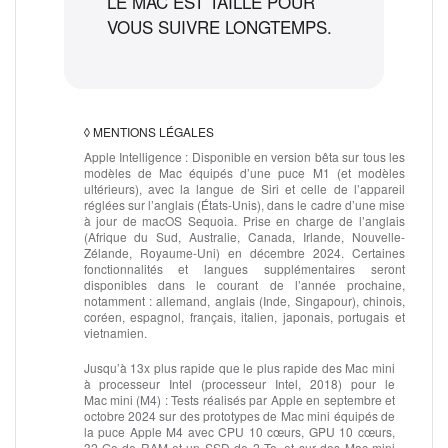
LE MAC EST TAILLÉ POUR
VOUS SUIVRE LONGTEMPS.
◊
MENTIONS LÉGALES
Apple Intelligence :
Disponible en version bêta sur tous les
modèles de Mac équipés d’une puce M1 (et modèles
ultérieurs), avec la langue de Siri et celle de l’appareil
réglées sur l’anglais (États‑Unis), dans le cadre d’une mise
à jour de macOS Sequoia. Prise en charge de l’anglais
(Afrique du Sud, Australie, Canada, Irlande, Nouvelle-
Zélande, Royaume-Uni) en décembre 2024. Certaines
fonctionnalités et langues supplé­mentaires seront
disponibles dans le courant de l’année prochaine,
notamment : allemand, anglais (Inde, Singapour), chinois,
coréen, espagnol, français, italien, japonais, portugais et
vietnamien.
Jusqu’à 13x plus rapide que le plus rapide des Mac mini
à processeur Intel (processeur Intel, 2018) pour le
Mac mini (M4) :
Tests réalisés par Apple en septembre et
octobre 2024 sur des prototypes de Mac mini équipés de
la puce Apple M4 avec CPU 10 cœurs, GPU 10 cœurs,
32 Go de RAM et un SSD de 2 To, et sur des Mac mini