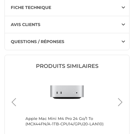
FICHE TECHNIQUE
AVIS CLIENTS
QUESTIONS / RÉPONSES
PRODUITS SIMILAIRES
Apple Mac Mini M4 Pro 24 Go/1 To
Apple M
(MCX44FN/A-1TB-CPU14/GPU20-LAN10)
(MCX44