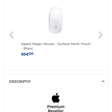
4
Apple Magic Mouse - Surface Multi-Touch
Apple M
- Blanc
pavé nu
blanche
00
85€
0
199€
DESCRIPTIF