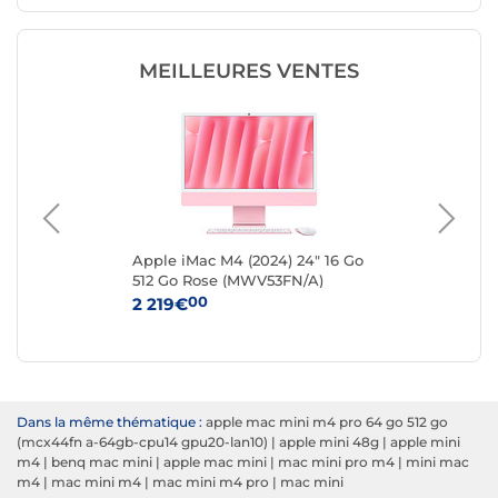
MEILLEURES VENTES
 Go
Apple iMac M4 (2024) 24" 16 Go
App
512 Go Rose (MWV53FN/A)
25
00
2 219€
1 
Dans la même thématique :
apple mac mini m4 pro 64 go 512 go
(mcx44fn a-64gb-cpu14 gpu20-lan10)
|
apple mini 48g
|
apple mini
m4
|
benq mac mini
|
apple mac mini
|
mac mini pro m4
|
mini mac
m4
|
mac mini m4
|
mac mini m4 pro
|
mac mini