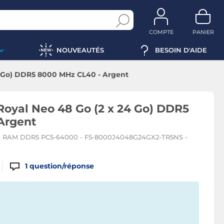
COMPTE
PANIER
NOUVEAUTÉS
BESOIN D'AIDE
24 Go) DDR5 8000 MHz CL40 - Argent
 Royal Neo 48 Go (2 x 24 Go) DDR5
Argent
 de RAM DDR5 PC5-64000 - F5-8000J4048G24GX2-TR5NS -
1
question/réponse