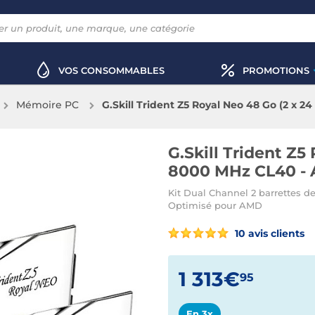
VOS CONSOMMABLES
PROMOTIONS
Mémoire PC
G.Skill Trident Z5 Royal Neo 48 Go (2 x 
G.Skill Trident Z5
8000 MHz CL40 - 
Kit Dual Channel 2 barrettes
Optimisé pour AMD
10 avis clients
1 313€
95
En 3x