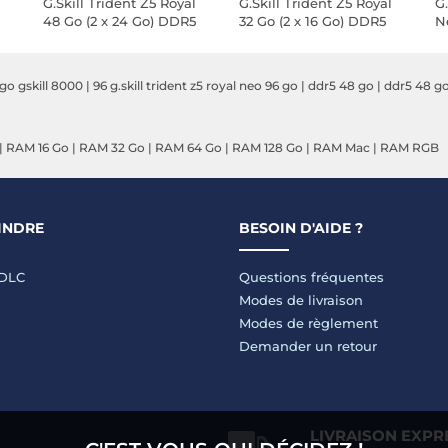
l
G.Skill Trident Z5 Royal
G.Skill Trident Z5 Royal
G.
48 Go (2 x 24 Go) DDR5
32 Go (2 x 16 Go) DDR5
Ne
nt
8400 MHz CL40 -
6800 MHz CL34 - Argent
D
Argent
A
go gskill 8000
|
96 g.skill trident z5 royal neo 96 go
|
ddr5 48 go
|
ddr5 48 g
|
RAM 16 Go
|
RAM 32 Go
|
RAM 64 Go
|
RAM 128 Go
|
RAM Mac
|
RAM RGB
INDRE
BESOIN D'AIDE ?
LDLC
Questions fréquentes
Modes de livraison
Modes de règlement
Demander un retour
LIVRAISON EXPR