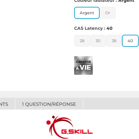
Couleur radiateur :
Argent
Argent
Or
CAS Latency :
40
28
30
38
40
NTS
1
QUESTION/RÉPONSE