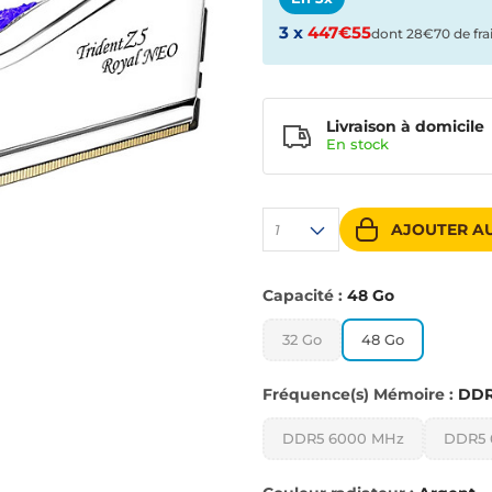
3 x
447€55
dont 28€70 de fra
Livraison à domicile
En
stock
AJOUTER AU
1
Capacité :
48 Go
32 Go
48 Go
Fréquence(s) Mémoire :
DDR
DDR5 6000 MHz
DDR5 