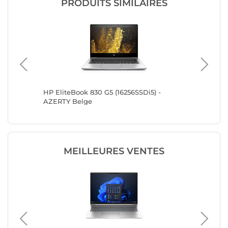
PRODUITS SIMILAIRES
 8 -
HP EliteBook 830 G5 (16256SSDi5) -
HP Elite
 11
AZERTY Belge
AZERTY
MEILLEURES VENTES