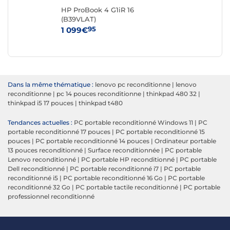
SD
HP ProBook 4 G1iR 16
Del
(B39VLAT)
Re
95
1 099€
27
Dans la même thématique :
lenovo pc reconditionne
|
lenovo
reconditionne
|
pc 14 pouces reconditionne
|
thinkpad 480 32
|
thinkpad i5 17 pouces
|
thinkpad t480
Tendances actuelles :
PC portable reconditionné Windows 11
|
PC
portable reconditionné 17 pouces
|
PC portable reconditionné 15
pouces
|
PC portable reconditionné 14 pouces
|
Ordinateur portable
13 pouces reconditionné
|
Surface reconditionnée
|
PC portable
Lenovo reconditionné
|
PC portable HP reconditionné
|
PC portable
Dell reconditionné
|
PC portable reconditionné i7
|
PC portable
reconditionné i5
|
PC portable reconditionné 16 Go
|
PC portable
reconditionné 32 Go
|
PC portable tactile reconditionné
|
PC portable
professionnel reconditionné