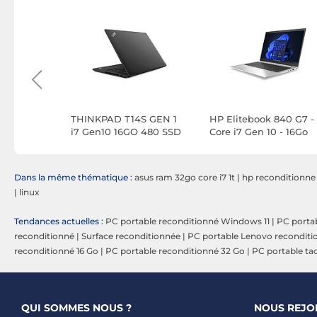
Gen8 16G
THINKPAD T14S GEN 1
HP Elitebook 840 G7 -
i7 Gen10 16GO 480 SSD
Core i7 Gen 10 - 16Go
L G3
RAM - 480Go SSD -
Linux
Dans la même thématique :
asus ram 32go core i7 1t
|
hp reconditionne
|
linux
Tendances actuelles :
PC portable reconditionné Windows 11
|
PC portab
reconditionné
|
Surface reconditionnée
|
PC portable Lenovo reconditi
reconditionné 16 Go
|
PC portable reconditionné 32 Go
|
PC portable tac
QUI SOMMES NOUS ?
NOUS REJO