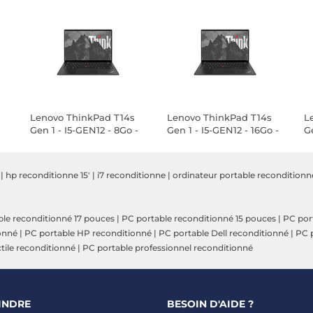
Lenovo ThinkPad T14s
Lenovo ThinkPad T14s
L
Gen 1 - I5-GEN12 - 8Go -
Gen 1 - I5-GEN12 - 16Go -
Ge
480Go SSD - Linux
480Go SSD - Linux
4
|
hp reconditionne 15'
|
i7 reconditionne
|
ordinateur portable reconditionn
le reconditionné 17 pouces
|
PC portable reconditionné 15 pouces
|
PC por
onné
|
PC portable HP reconditionné
|
PC portable Dell reconditionné
|
PC p
tile reconditionné
|
PC portable professionnel reconditionné
INDRE
BESOIN D'AIDE ?