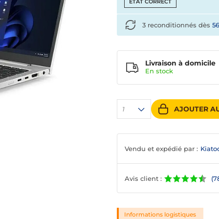
ETAT CORRECT
3 reconditionnés dès
5
Livraison à domicile
En
stock
AJOUTER AU
1
Vendu et expédié par :
Kiato
Avis client :
(7
Informations logistiques