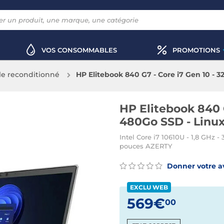
VOS CONSOMMABLES
PROMOTIONS
le reconditionné
HP Elitebook 840 G7 - Core i7 Gen 10 - 
HP Elitebook 840 
480Go SSD - Linux
Intel Core i7 10610U - 1,8 GHz 
pouces AZERTY
Donner votre a
EXCLU WEB
569€
00