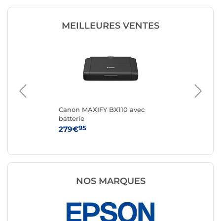
MEILLEURES VENTES
Canon MAXIFY BX110 avec
Ca
batterie
95
279€
19
NOS MARQUES