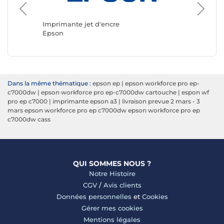
Imprima
Canon
Imprimante jet d'encre
Epson
Dans la même thématique :
epson ep
|
epson workforce pro ep-
c7000dw
|
epson workforce pro ep-c7000dw cartouche
|
espon wf
pro ep c7000
|
imprimante epson a3
|
livraison prevue 2 mars - 3
mars epson workforce pro ep c7000dw epson workforce pro ep
c7000dw cass
QUI SOMMES NOUS ?
Notre Histoire
CGV
/
Avis clients
Données personnelles
et
Cookies
Gérer mes cookies
Mentions légales