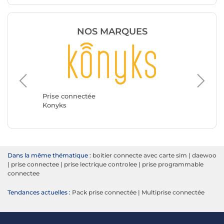
NOS MARQUES
Prise c
TP-LINK
Prise connectée
Konyks
Dans la même thématique :
boitier connecte avec carte sim
|
daewoo
|
prise connectee
|
prise lectrique controlee
|
prise programmable
connectee
Tendances actuelles :
Pack prise connectée
|
Multiprise connectée