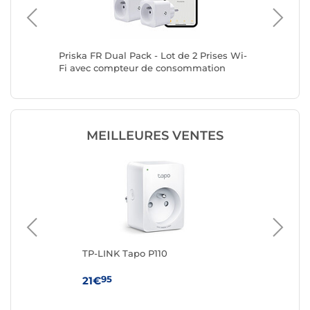
Priska FR Dual Pack - Lot de 2 Prises Wi-
TP-LINK 
Fi avec compteur de consommation
MEILLEURES VENTES
ks
TP-LINK Tapo P110
Xi
95
21€
19