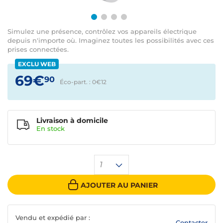
Simulez une présence, contrôlez vos appareils électrique
depuis n'importe où. Imaginez toutes les possibilités avec ces
prises connectées.
EXCLU WEB
69€
90
Éco-part. : 0€
12
Livraison à domicile
En
stock
1
AJOUTER AU PANIER
Vendu et expédié par :
Contacter