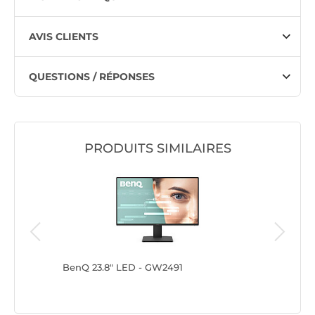
AVIS CLIENTS
QUESTIONS / RÉPONSES
PRODUITS SIMILAIRES
BenQ 23.8" LED - GW2491
iiyama 2
B7