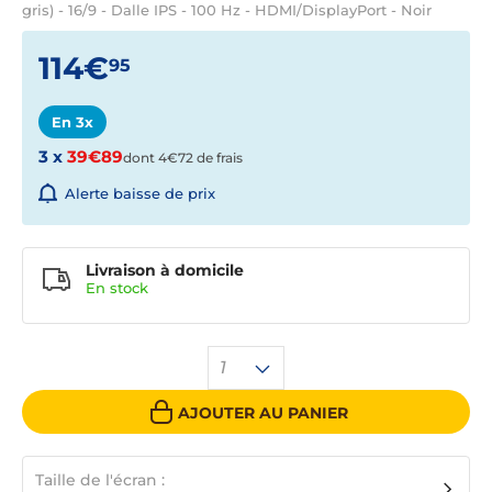
gris) - 16/9 - Dalle IPS - 100 Hz - HDMI/DisplayPort - Noir
114€
95
En 3x
3 x
39€89
dont 4€72 de frais
Alerte baisse de prix
Livraison à domicile
En
stock
1
AJOUTER AU PANIER
Taille de l'écran :