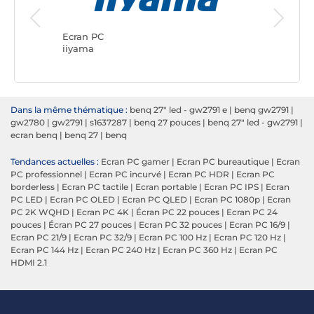
Ecran PC
ASUS
Ecran PC
iiyama
Dans la même thématique :
benq 27" led - gw2791 e
|
benq gw2791
|
gw2780
|
gw2791
|
s1637287
|
benq 27 pouces
|
benq 27" led - gw2791
|
ecran benq
|
benq 27
|
benq
Tendances actuelles :
Ecran PC gamer
|
Ecran PC bureautique
|
Ecran
PC professionnel
|
Ecran PC incurvé
|
Ecran PC HDR
|
Ecran PC
borderless
|
Ecran PC tactile
|
Ecran portable
|
Ecran PC IPS
|
Ecran
PC LED
|
Ecran PC OLED
|
Ecran PC QLED
|
Ecran PC 1080p
|
Ecran
PC 2K WQHD
|
Ecran PC 4K
|
Écran PC 22 pouces
|
Ecran PC 24
pouces
|
Écran PC 27 pouces
|
Ecran PC 32 pouces
|
Ecran PC 16/9
|
Ecran PC 21/9
|
Ecran PC 32/9
|
Ecran PC 100 Hz
|
Ecran PC 120 Hz
|
Ecran PC 144 Hz
|
Ecran PC 240 Hz
|
Ecran PC 360 Hz
|
Ecran PC
HDMI 2.1