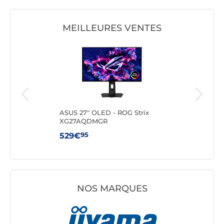
MEILLEURES VENTES
ft
ASUS 27" OLED - ROG Strix
AOC
XG27AQDMGR
95
529€
199
NOS MARQUES