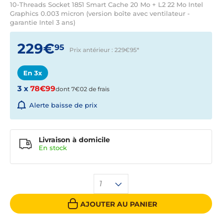
10-Threads Socket 1851 Smart Cache 20 Mo + L2 22 Mo Intel
Graphics 0.003 micron (version boîte avec ventilateur -
garantie Intel 3 ans)
229€
95
Prix antérieur : 229€95
*
En 3x
3 x
78€99
dont 7€02 de frais
Alerte baisse de prix
Livraison à domicile
En
stock
1
AJOUTER AU PANIER