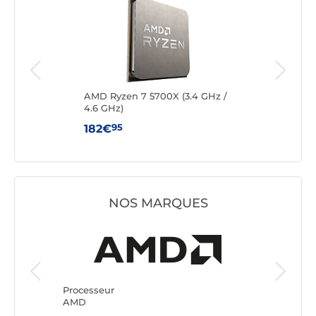
z /
AMD Ryzen 7 5700X (3.4 GHz /
AMD
4.6 GHz)
GHz 
95
182€
46
NOS MARQUES
Processeur
Processe
AMD
Intel