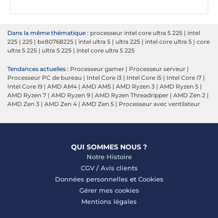
Dans la même thématique :
processeur intel core ultra 5 225
|
intel
225
|
225
|
bx80768225
|
intel ultra 5
|
ultra 225
|
intel core ultra 5
|
core
ultra 5 225
|
ultra 5 225
|
intel core ultra 5 225
Tendances actuelles :
Processeur gamer
|
Processeur serveur
|
Processeur PC de bureau
|
Intel Core i3
|
Intel Core i5
|
Intel Core i7
|
Intel Core i9
|
AMD AM4
|
AMD AM5
|
AMD Ryzen 3
|
AMD Ryzen 5
|
AMD Ryzen 7
|
AMD Ryzen 9
|
AMD Ryzen Threadripper
|
AMD Zen 2
|
AMD Zen 3
|
AMD Zen 4
|
AMD Zen 5
|
Processeur avec ventilateur
QUI SOMMES NOUS ?
Notre Histoire
CGV
/
Avis clients
Données personnelles
et
Cookies
Gérer mes cookies
Mentions légales