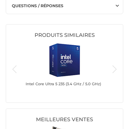
QUESTIONS / RÉPONSES
PRODUITS SIMILAIRES
 / 5.2
Intel Core Ultra 5 235 (3.4 GHz / 5.0 GHz)
Intel Cor
Version t
MEILLEURES VENTES