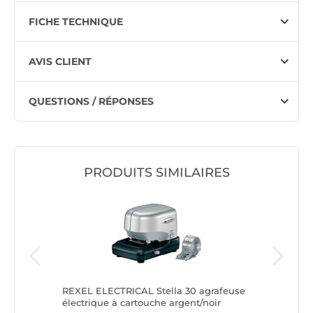
FICHE TECHNIQUE
AVIS CLIENT
QUESTIONS / RÉPONSES
PRODUITS SIMILAIRES
trip S27
REXEL ELECTRICAL Stella 30 agrafeuse
RAPID Pr
électrique à cartouche argent/noir
Cap 50 F