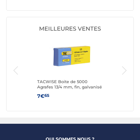
6/7
MEILLEURES VENTES
TACWISE Boite de 5000
LEIT
Agrafes 13/4 mm, fin, galvanisé
NEX
Vert 
65
7€
14
QUI SOMMES NOUS ?