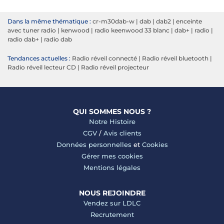
Dans la même thématique :
cr-m30dab-w
|
dab
|
dab2
|
enceinte
avec tuner radio
|
kenwood
|
radio keenwood 33 blanc
|
dab+
|
radio
|
radio dab+
|
radio dab
Tendances actuelles :
Radio réveil connecté
|
Radio réveil bluetooth
|
Radio réveil lecteur CD
|
Radio réveil projecteur
QUI SOMMES NOUS ?
Notre Histoire
CGV
/
Avis clients
Données personnelles
et
Cookies
Gérer mes cookies
Mentions légales
NOUS REJOINDRE
Vendez sur LDLC
Recrutement