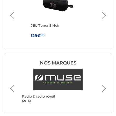
JBL Tuner 3 Noir
JBL
95
129€
12
NOS MARQUES
Radio & 
Roberts
Radio & radio réveil
Muse