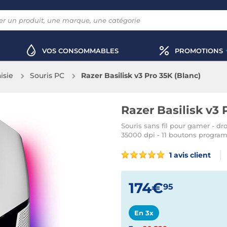
VOS CONSOMMABLES
PROMOTIONS
aisie
Souris PC
Razer Basilisk v3 Pro 35K (Blanc)
Razer Basilisk v3 
Souris sans fil pour gamer - dr
35000 dpi - 11 boutons progra
1 avis client
174€
95
En 3x