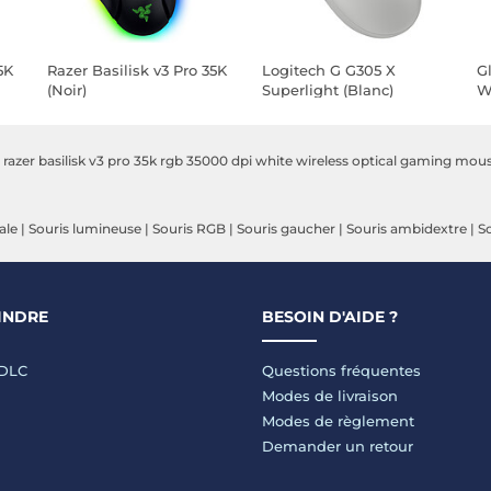
5K
Razer Basilisk v3 Pro 35K
Logitech G G305 X
G
(Noir)
Superlight (Blanc)
W
|
razer basilisk v3 pro 35k rgb 35000 dpi white wireless optical gaming mou
ale
|
Souris lumineuse
|
Souris RGB
|
Souris gaucher
|
Souris ambidextre
|
So
INDRE
BESOIN D'AIDE ?
LDLC
Questions fréquentes
Modes de livraison
Modes de règlement
Demander un retour