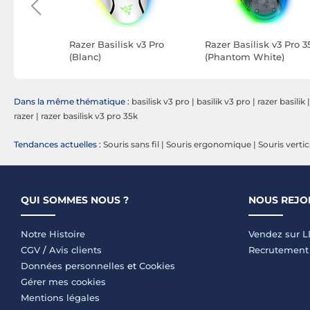
Kone XP
Razer Basilisk v3 Pro
Razer Basilisk v3 Pro 3
(Blanc)
(Phantom White)
Dans la même thématique :
basilisk v3 pro
|
basilik v3 pro
|
razer basilik
razer
|
razer basilisk v3 pro 35k
Tendances actuelles :
Souris sans fil
|
Souris ergonomique
|
Souris vertic
QUI SOMMES NOUS ?
NOUS REJO
Notre Histoire
Vendez sur 
CGV
/
Avis clients
Recrutement
Données personnelles
et
Cookies
Gérer mes cookies
Mentions légales