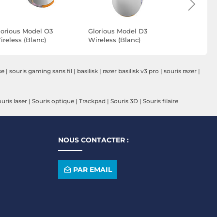
lorious Model O3
Glorious Model D3
ASUS ROG K
ireless (Blanc)
Wireless (Blanc)
(Kojima P
Limited Ed
se
|
souris gaming sans fil
|
basilisk
|
razer basilisk v3 pro
|
souris razer
|
uris laser
|
Souris optique
|
Trackpad
|
Souris 3D
|
Souris filaire
NOUS CONTACTER :
PAR EMAIL