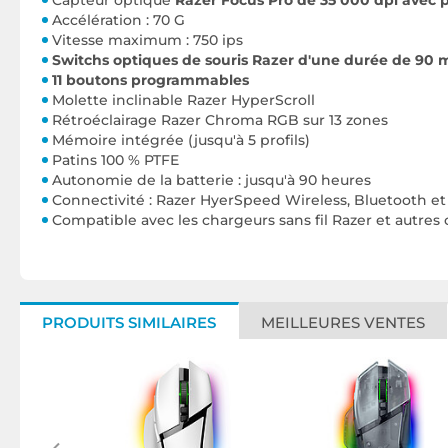
Capteur optique
Razer Focus Pro de 35 000 dpi avec p
Accélération : 70 G
Vitesse maximum : 750 ips
Switchs optiques de souris Razer d'une durée de 90 mi
11 boutons programmables
Molette inclinable Razer HyperScroll
Rétroéclairage Razer Chroma RGB sur 13 zones
Mémoire intégrée (jusqu'à 5 profils)
Patins 100 % PTFE
Autonomie de la batterie : jusqu'à 90 heures
Connectivité : Razer HyerSpeed Wireless, Bluetooth et f
Compatible avec les chargeurs sans fil Razer et autres
PRODUITS SIMILAIRES
MEILLEURES VENTES