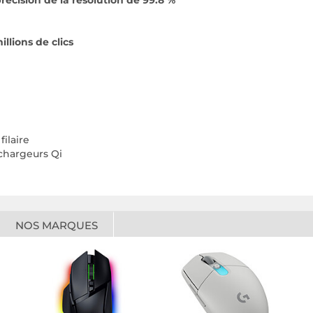
récision de la résolution de 99.8 %
llions de clics
ilaire
 chargeurs Qi
NOS MARQUES