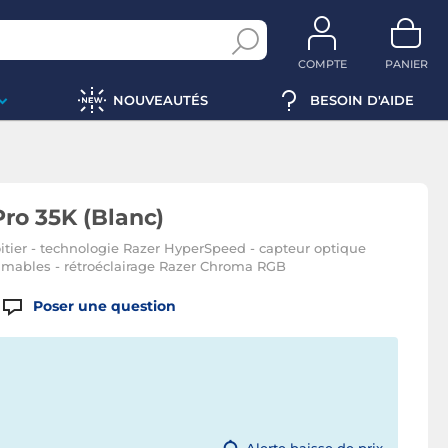
COMPTE
PANIER
NOUVEAUTÉS
BESOIN D'AIDE
Pro 35K (Blanc)
oitier - technologie Razer HyperSpeed - capteur optique
mmables - rétroéclairage Razer Chroma RGB
Poser une question