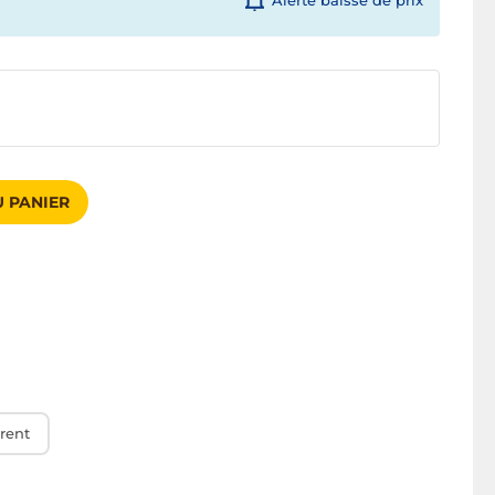
Alerte baisse de prix
 PANIER
rent