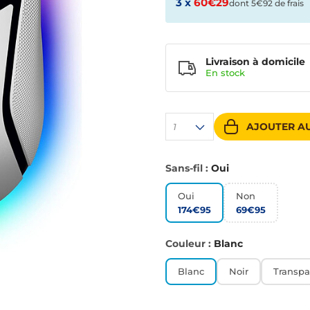
3 x
60€29
dont 5€92 de frais
Livraison à domicile
En
stock
AJOUTER AU
1
Sans-fil :
Oui
Oui
Non
174€95
69€95
Couleur :
Blanc
Blanc
Noir
Transpa