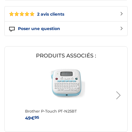
2 avis clients
Poser une question
PRODUITS ASSOCIÉS :
Brother P-Touch PT-N25BT
Brother
95
95
49€
34€