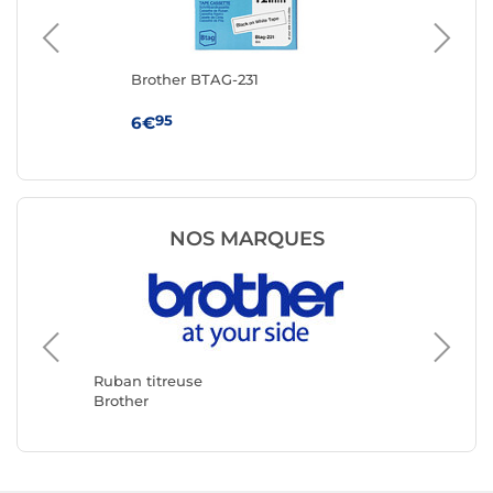
oir
Brother BTAG-231
DY
no
95
6€
16
NOS MARQUES
Ruban t
DYMO
Ruban titreuse
Brother