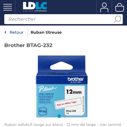
Retour
Ruban titreuse
Brother BTAG-232
Ruban adhésif rouge sur blanc - 12 mm de large - non laminé