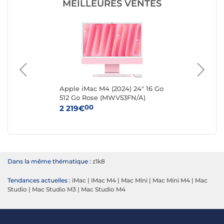
MEILLEURES VENTES
 Go
Apple iMac M4 (2024) 24" 16 Go
App
512 Go Rose (MWV53FN/A)
25
00
2 219€
1 
Dans la même thématique :
z1k8
Tendances actuelles :
iMac
|
iMac M4
|
Mac Mini
|
Mac Mini M4
|
Mac
Studio
|
Mac Studio M3
|
Mac Studio M4