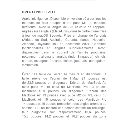
◊
MENTIONS LÉGALES
Apple Intelligence :
Disponible en version bêta sur tous les
modèles de Mac équipés d’une puce M1 (et modèles
ultérieurs), avec la langue de Siri et celle de l’appareil
réglées sur l’anglais (États‑Unis), dans le cadre d’une mise
à jour de macOS Sequoia. Prise en charge de l’anglais
(Afrique du Sud, Australie, Canada, Irlande, Nouvelle-
Zélande, Royaume-Uni) en décembre 2024. Certaines
fonctionnalités et langues supplé­mentaires seront
disponibles dans le courant de l’année prochaine,
notamment : allemand, anglais (Inde, Singapour), chinois,
coréen, espagnol, français, italien, japonais, portugais et
vietnamien.
Écran :
La taille de l’écran se mesure en diagonale. La
taille réelle de l’écran de l’iMac 24 pouces est
de 23,5 pouces en diagonale. L’écran du MacBook Air
avec puce M1 et celui du MacBook Pro 13 pouces
mesurent 13,3 pouces en diagonale. L’écran des
MacBook Air 13 pouces avec puce M2 ou M3, celui du
MacBook Air 15 pouces et celui des MacBook Pro
14 pouces et 16 pouces présentent des angles arrondis au
sommet. Si l’on mesure ces écrans comme un rectangle,
leur diagonale fait respectivement 13,6 pouces,
15,3 pouces, 14,2 pouces et 16,2 pouces (la zone