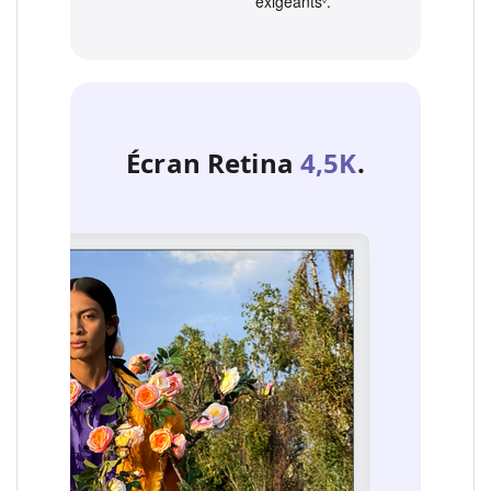
exigeants
Renvoi aux mentions lé
.
Écran Retina
4,5K
.