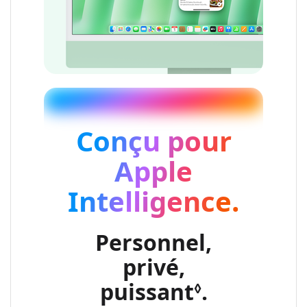
Conçu pour
Apple
Intelligence.
Personnel,
privé,
puissant
Renvoi au
.
◊