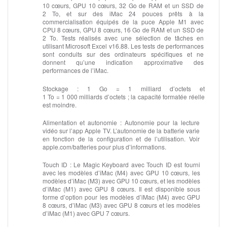
10 cœurs, GPU 10 cœurs, 32 Go de RAM et un SSD de
2 To, et sur des iMac 24 pouces prêts à la
commercialisation équipés de la puce Apple M1 avec
CPU 8 cœurs, GPU 8 cœurs, 16 Go de RAM et un SSD de
2 To. Tests réalisés avec une sélection de tâches en
utilisant Microsoft Excel v16.88. Les tests de performances
sont conduits sur des ordinateurs spécifiques et ne
donnent qu’une indication approximative des
performances de l’iMac.
Stockage :
1 Go = 1 milliard d’octets et
1 To = 1 000 milliards d’octets ; la capacité formatée réelle
est moindre.
Alimentation et autonomie :
Autonomie pour la lecture
vidéo sur l’app Apple TV. L’autonomie de la batterie varie
en fonction de la configuration et de l’utilisation. Voir
apple.com/batteries pour plus d’informations.
Touch ID :
Le Magic Keyboard avec Touch ID est fourni
avec les modèles d’iMac (M4) avec GPU 10 cœurs, les
modèles d’iMac (M3) avec GPU 10 cœurs, et les modèles
d’iMac (M1) avec GPU 8 cœurs. Il est disponible sous
forme d’option pour les modèles d’iMac (M4) avec GPU
8 cœurs, d’iMac (M3) avec GPU 8 cœurs et les modèles
d’iMac (M1) avec GPU 7 cœurs.