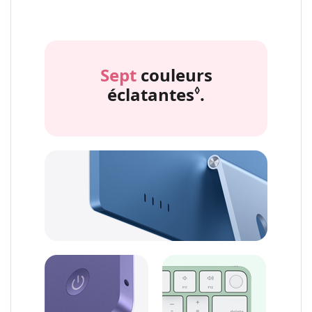
Sept
couleurs
éclatantes
.
Renvoi aux m
◊