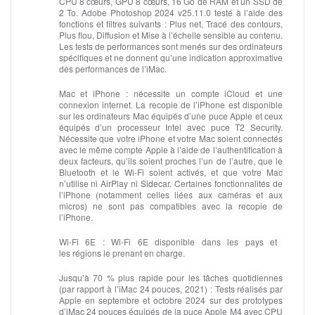
CPU 8 cœurs, GPU 8 cœurs, 16 Go de RAM et un SSD de
2 To. Adobe Photoshop 2024 v25.11.0 testé à l’aide des
fonctions et filtres suivants : Plus net, Tracé des contours,
Plus flou, Diffusion et Mise à l’échelle sensible au contenu.
Les tests de performances sont menés sur des ordinateurs
spécifiques et ne donnent qu’une indication approximative
des performances de l’iMac.
Mac et iPhone :
nécessite un compte iCloud et une
connexion internet. La recopie de l’iPhone est disponible
sur les ordinateurs Mac équipés d’une puce Apple et ceux
équipés d’un processeur Intel avec puce T2 Security.
Nécessite que votre iPhone et votre Mac soient connectés
avec le même compte Apple à l’aide de l’authentification à
deux facteurs, qu’ils soient proches l’un de l’autre, que le
Bluetooth et le Wi-Fi soient activés, et que votre Mac
n’utilise ni AirPlay ni Sidecar. Certaines fonctionnalités de
l’iPhone (notamment celles liées aux caméras et aux
micros) ne sont pas compatibles avec la recopie de
l’iPhone.
Wi‑Fi 6E :
Wi-Fi 6E disponible dans les pays et
les régions le prenant en charge.
Jusqu’à 70 % plus rapide pour les tâches quotidiennes
(par rapport à l’iMac 24 pouces, 2021) :
Tests réalisés par
Apple en septembre et octobre 2024 sur des prototypes
d’iMac 24 pouces équipés de la puce Apple M4 avec CPU