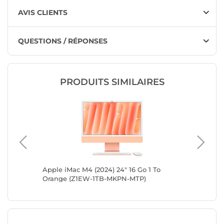
AVIS CLIENTS
QUESTIONS / RÉPONSES
PRODUITS SIMILAIRES
 To Bleu
Apple iMac M4 (2024) 24" 16 Go 1 To
Apple iM
ANO)
Orange (Z1EW-1TB-MKPN-MTP)
Orange