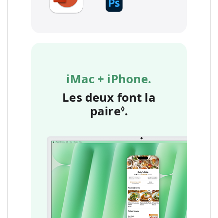
iMac + iPhone.
Les deux font la
paire
Renvoi aux men
.
◊