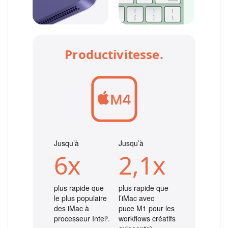
Productivitesse.
Jusqu’à
Jusqu’à
6x
2,1x
plus rapide que
plus rapide que
le plus populaire
l’iMac avec
des iMac à
puce M1 pour les
processeur Intel
Renvoi aux mentions légales
.
workflows créatifs
◊
◊