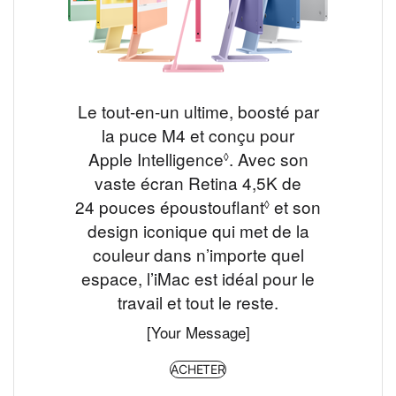
Le tout‑en‑un ultime, boosté par
la puce M4 et conçu pour
Apple Intelligence
.
Renvoi aux mentions 
Avec son
◊
vaste écran Retina 4,5K de
24 pouces époustouflant
Renvoi aux ment
et son
◊
design iconique qui met de la
couleur dans n’importe quel
espace, l’iMac est idéal pour le
travail et tout le reste.
[Your Message]
ACHETER