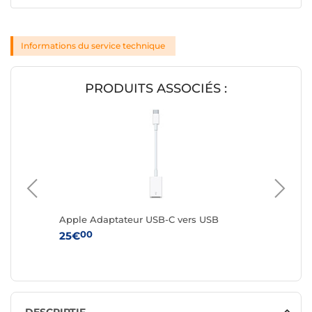
Informations du service technique
PRODUITS ASSOCIÉS :
0W (2
Apple Adaptateur USB-C vers USB
Apple A
numéri
00
25€
95
78€