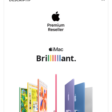
DESCRIPTIF
Bri
l
l
l
l
l
l
ant.