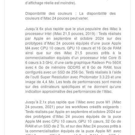
d’affichage réelle est moindre).
Disponibilité des couleurs :
La disponibilité des
couleurs d’iMac 24 pouces peut varier.
Jusqu’à 6x plus rapide que le plus populaire des iMac à
processeur Intel (iMac 21,5 pouces, 2019) :
Tests réalisés
par Apple en septembre et octobre 2024 sur des
prototypes d’iMac 24 pouces équipés d’une puce Apple
M4 avec CPU 10 cœurs, GPU 10 cœurs et 16 Go de RAM
ainsi que sur des iMac 21,5 pouces prêts à la
commercialisation équipés d’un processeur Intel Core i5
6 cœurs à 3 GHz, d’une carte graphique Radeon Pro 560X
avec 4 Go de mémoire GDDR5 et 8 Go de RAM, tous
configurés avec un SSD de 256 Go. Tests réalisés à l’aide
de l’outil Super Resolution avec Photomator 3.3.23 et une
image de 4,4 Mo. Les tests de performances sont menés
sur des ordinateurs spécifiques et ne donnent qu’une
indication approximative des performances de l’iMac.
Jusqu’à 2,1x plus rapide que l’iMac avec puce M1 (iMac
24 pouces, 2021) pour les workflows créatifs exigeants :
Tests réalisés par Apple en septembre et octobre 2024 sur
des prototypes d’iMac 24 pouces équipés de la puce
Apple M4 avec CPU 10 cœurs, GPU 10 cœurs, 32 Go de
RAM et un SSD de 2 To, et sur des iMac 24 pouces prêts à
la commerciali­sation équipés de la puce Apple M1 avec