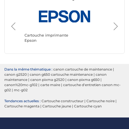
Cartouche imprimante
Cartouc
Epson
Canon
Dans la même thématique :
canon cartouche de maintenance
|
canon g2520
|
canon g650 cartouche maintenance
|
canon
maintenance
|
canon pixma g2520
|
canon pixma g650
|
canon%20mc-g102
|
carte maire
|
cartouche d'entretien canon mc-
g02
|
mc-g02
Tendances actuelles :
Cartouche constructeur
|
Cartouche noire
|
Cartouche magenta
|
Cartouche jaune
|
Cartouche cyan