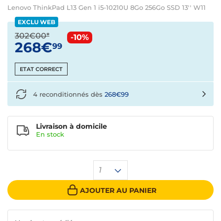
Lenovo ThinkPad L13 Gen 1 i5-10210U 8Go 256Go SSD 13'' W11
EXCLU WEB
302€00*
-10%
268€
99
ETAT CORRECT
4 reconditionnés dès
268€99
Livraison à domicile
En
stock
1
AJOUTER AU PANIER