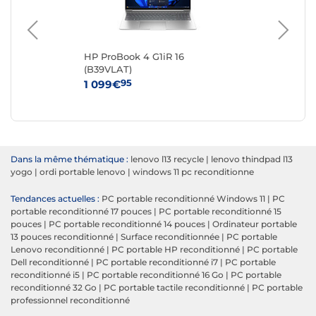
0-
HP ProBook 4 G1iR 16
Del
(B39VLAT)
Re
95
1 099€
27
Dans la même thématique :
lenovo l13 recycle
|
lenovo thindpad l13
yogo
|
ordi portable lenovo
|
windows 11 pc reconditionne
Tendances actuelles :
PC portable reconditionné Windows 11
|
PC
portable reconditionné 17 pouces
|
PC portable reconditionné 15
pouces
|
PC portable reconditionné 14 pouces
|
Ordinateur portable
13 pouces reconditionné
|
Surface reconditionnée
|
PC portable
Lenovo reconditionné
|
PC portable HP reconditionné
|
PC portable
Dell reconditionné
|
PC portable reconditionné i7
|
PC portable
reconditionné i5
|
PC portable reconditionné 16 Go
|
PC portable
reconditionné 32 Go
|
PC portable tactile reconditionné
|
PC portable
professionnel reconditionné