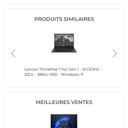
PRODUITS SIMILAIRES
Lenovo ThinkPad T14s Gen 1 - I5-GEN12 -
Lenovo T
32Go - 256Go SSD - Windows 11
8Go - 2
MEILLEURES VENTES