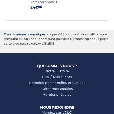
G
Vert Fairphone 6
Re
6
95
24€
24
Dans la même thématique :
coque a16
|
coque samsung a16
|
coque
samsung a16 5g
|
coque samsung galaxie a16
|
samsung coque porte
carte bleu polaire galaxy a16 a16 5
QUI SOMMES NOUS ?
Notre Histoire
CGV
/
Avis clients
Données personnelles
et
Cookies
Gérer mes cookies
Mentions légales
NOUS REJOINDRE
Vendez sur LDLC