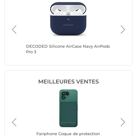
hone 14
DECODED Silicone AirCase Navy AirPods
DECODED
Pro 3
Pro Gen
MEILLEURES VENTES
Fairphone Coque de protection
Fa