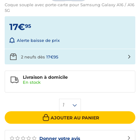
Coque souple avec porte-carte pour Samsung Galaxy A16 / A16
5G
17€
95
Alerte baisse de prix
2 neufs dès
17€95
Livraison à domicile
En
stock
1
AJOUTER AU PANIER
Donner votre avis