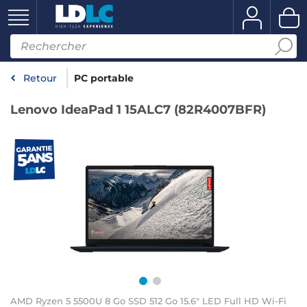
Retour
PC portable
Lenovo IdeaPad 1 15ALC7 (82R4007BFR)
AMD Ryzen 5 5500U 8 Go SSD 512 Go 15.6" LED Full HD Wi-Fi