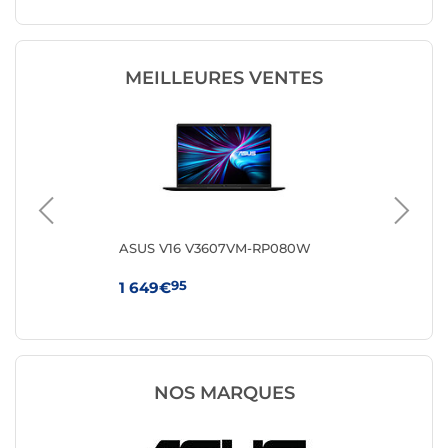
MEILLEURES VENTES
8FR
ASUS V16 V3607VM-RP080W
HP 
95
1 649€
64
NOS MARQUES