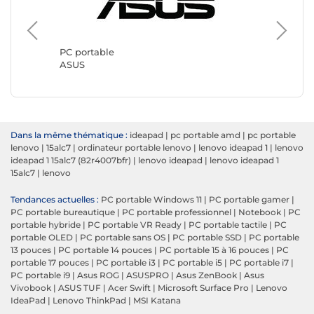
PC portable
PC port
ASUS
Lenovo
Dans la même thématique :
ideapad
|
pc portable amd
|
pc portable
lenovo
|
15alc7
|
ordinateur portable lenovo
|
lenovo ideapad 1
|
lenovo
ideapad 1 15alc7 (82r4007bfr)
|
lenovo ideapad
|
lenovo ideapad 1
15alc7
|
lenovo
Tendances actuelles :
PC portable Windows 11
|
PC portable gamer
|
PC portable bureautique
|
PC portable professionnel
|
Notebook
|
PC
portable hybride
|
PC portable VR Ready
|
PC portable tactile
|
PC
portable OLED
|
PC portable sans OS
|
PC portable SSD
|
PC portable
13 pouces
|
PC portable 14 pouces
|
PC portable 15 à 16 pouces
|
PC
portable 17 pouces
|
PC portable i3
|
PC portable i5
|
PC portable i7
|
PC portable i9
|
Asus ROG
|
ASUSPRO
|
Asus ZenBook
|
Asus
Vivobook
|
ASUS TUF
|
Acer Swift
|
Microsoft Surface Pro
|
Lenovo
IdeaPad
|
Lenovo ThinkPad
|
MSI Katana