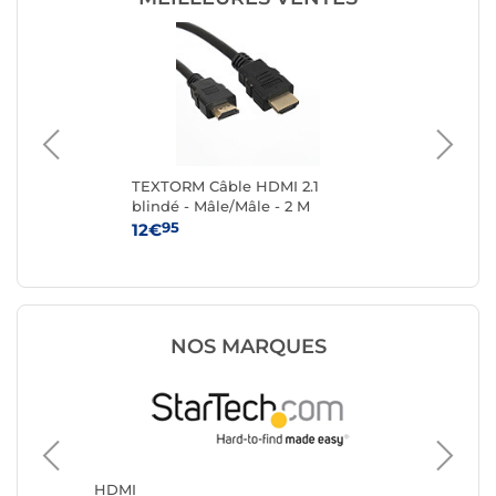
TEXTORM Câble HDMI 2.1
TE
blindé - Mâle/Mâle - 2 M
ver
Mâl
95
12€
14
NOS MARQUES
HDMI
HDMI