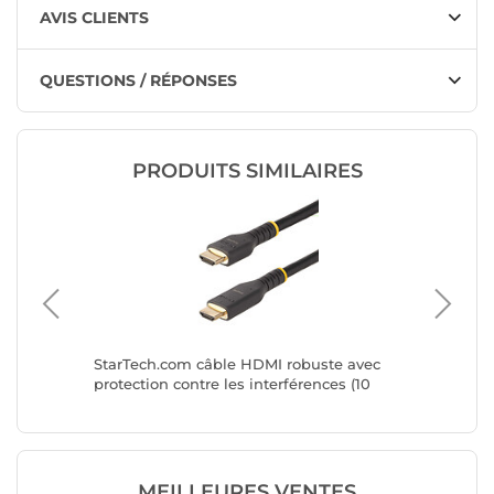
AVIS CLIENTS
QUESTIONS / RÉPONSES
PRODUITS SIMILAIRES
le with
StarTech.com câble HDMI robuste avec
Nedis C
protection contre les interférences (10
m)
mètres)
MEILLEURES VENTES