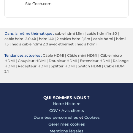
StarTech.com
NEDIS
Dans la même thématique :
cable hdmi 1,5m
|
cable hdmi 1m50
|
cable hdmi 2.0 4k
|
hdmi 4k
|
2 cables hdmi 1,5m
|
cable hdmi
|
hdmi
1.5
|
nedis cable hdmi 2.0 avec ethernet
|
nedis hdmi
Tendances actuelles :
Câble HDMI
|
Câble mini HDMI
|
Câble micro
HDMI
|
Coupleur HDMI
|
Doubleur HDMI
|
Extendeur HDMI
|
Rallonge
HDMI
|
Récepteur HDMI
|
Splitter HDMI
|
Switch HDMI
|
Câble HDMI
2.1
QUI SOMMES NOUS ?
Notre Histoire
CGV
/
Avis clients
Données personnelles
et
Cookies
Gérer mes cookies
Mentions légales