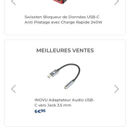
Voyage
Swissten Bloqueur de Données USB-C
LinQ Lec
act
Anti Piratage avec Charge Rapide 240W
Lightni
Noir
Argent
MEILLEURES VENTES
INOVU Adaptateur Audio USB-
Sta
C vers Jack 3.5 mm
ver
1 m
95
6€
14