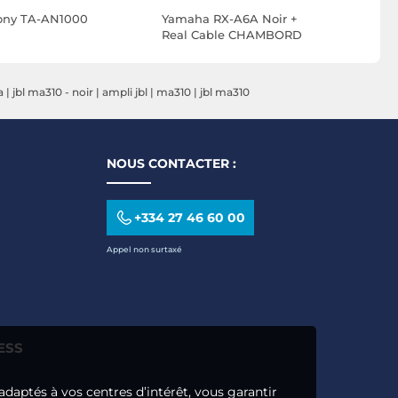
ony TA-AN1000
Yamaha RX-A6A Noir +
Yamaha RX
Real Cable CHAMBORD
Real Cab
(1.5 m)
(1.5 m)
a
|
jbl ma310 - noir
|
ampli jbl
|
ma310
|
jbl ma310
NOUS CONTACTER :
+334 27 46 60 00
Appel non surtaxé
ESS
adaptés à vos centres d’intérêt, vous garantir