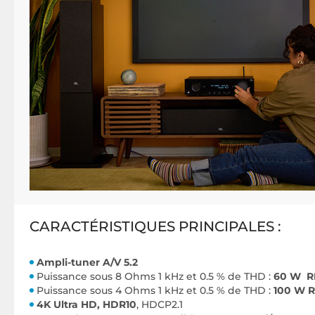
CARACTÉRISTIQUES PRINCIPALES :
Ampli-tuner A/V 5.2
Puissance sous 8 Ohms 1 kHz et 0.5 % de THD :
60 W 
Puissance sous 4 Ohms 1 kHz et 0.5 % de THD :
100 W 
4K Ultra HD, HDR10
, HDCP2.1