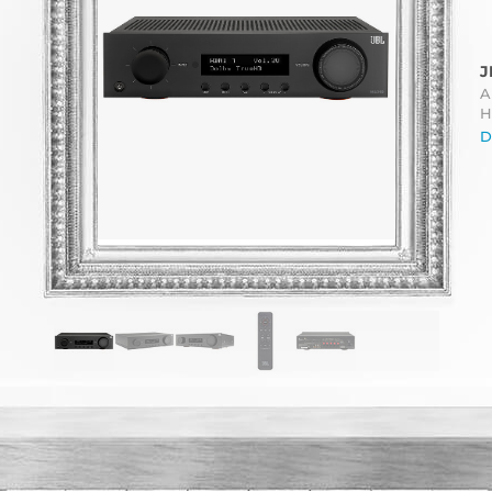
J
A
H
D