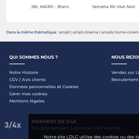
 Noir
JBL MA310 - Blanc
Yamaha RX-V4A Noir
Dans la même thématique :
ampli
|
ampli cinema
|
amplis home-cinema
QUI SOMMES NOUS ?
NOUS REJO
Notre Histoire
Vendez sur 
CGV
/
Avis clients
Recrutement
Données personnelles
et
Cookies
Gérer mes cookies
Mentions légales
PAIEMENT EN 3/4X
Par carte bancaire à partir de 100€ d'achat.
Notre site LDLC utilise des cookies ou des t