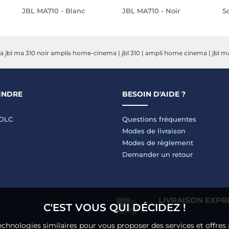
JBL MA710 - Blanc
JBL MA710 - Noir
S
 jbl ma 310 noir amplis home-cinema
|
jbl 310
|
ampli home cinema
|
jbl m
INDRE
BESOIN D'AIDE ?
LDLC
Questions fréquentes
Modes de livraison
Modes de règlement
Demander un retour
LIVRAISON EXPR
C'EST VOUS QUI DÉCIDEZ !
echnologies similaires pour vous proposer des services et offres 